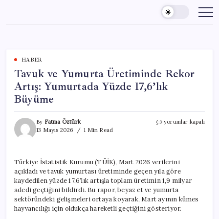
Skip
to
content
HABER
Tavuk ve Yumurta Üretiminde Rekor
Artış: Yumurtada Yüzde 17,6’lık
Büyüme
Tavuk
By
Fatma Öztürk
yorumlar kapalı
ve
13 Mayıs 2026
1 Min Read
Yumurta
Üretiminde
Rekor
Türkiye İstatistik Kurumu (TÜİK), Mart 2026 verilerini
Artış:
açıkladı ve tavuk yumurtası üretiminde geçen yıla göre
Yumurtada
Yüzde
kaydedilen yüzde 17,6’lık artışla toplam üretimin 1,9 milyar
17,6’lık
adedi geçtiğini bildirdi. Bu rapor, beyaz et ve yumurta
Büyüme
sektöründeki gelişmeleri ortaya koyarak, Mart ayının kümes
için
hayvancılığı için oldukça hareketli geçtiğini gösteriyor.