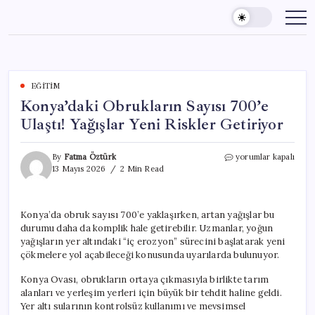
Skip
to
content
EĞITIM
Konya’daki Obrukların Sayısı 700’e
Ulaştı! Yağışlar Yeni Riskler Getiriyor
Konya’daki
By
Fatma Öztürk
yorumlar kapalı
Obrukların
13 Mayıs 2026
2 Min Read
Sayısı
700’e
Ulaştı!
Konya’da obruk sayısı 700’e yaklaşırken, artan yağışlar bu
Yağışlar
durumu daha da komplik hale getirebilir. Uzmanlar, yoğun
Yeni
Riskler
yağışların yer altındaki “iç erozyon” sürecini başlatarak yeni
Getiriyor
çökmelere yol açabileceği konusunda uyarılarda bulunuyor.
için
Konya Ovası, obrukların ortaya çıkmasıyla birlikte tarım
alanları ve yerleşim yerleri için büyük bir tehdit haline geldi.
Yer altı sularının kontrolsüz kullanımı ve mevsimsel