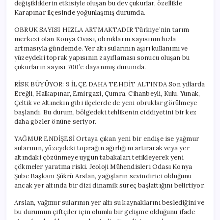
değişikliklerin etkisiyle oluşan bu dev çukurlar, özellikle
Karapınar ilçesinde yoğunlaşmış durumda.
OBRUK SAYISI HIZLA ARTMAKTADIR Türkiye’nin tarım
merkezi olan Konya Ovası, obrukların sayısının hızla
artmasıyla gündemde. Yer altı sularının aşırı kullanımı ve
yüzeydeki toprak yapısının zayıflaması sonucu oluşan bu
çukurların sayısı 700’e dayanmış durumda.
RİSK BÜYÜYOR: 9 İLÇE DAHA TEHDİT ALTINDA Son yıllarda
Ereğli, Halkapınar, Emirgazi, Çumra, Cihanbeyli, Kulu, Yunak,
Çeltik ve Altınekin gibi ilçelerde de yeni obruklar görülmeye
başlandı. Bu durum, bölgedeki tehlikenin ciddiyetini bir kez
daha gözler önüne seriyor.
YAĞMUR ENDİŞESİ Ortaya çıkan yeni bir endişe ise yağmur
sularının, yüzeydeki toprağın ağırlığını artırarak veya yer
altındaki çözünmeye uygun tabakaları tetikleyerek yeni
çökmeler yaratma riski. Jeoloji Mühendisleri Odası Konya
Şube Başkanı Şükrü Arslan, yağışların sevindirici olduğunu
ancak yer altında bir dizi dinamik süreç başlattığını belirtiyor.
Arslan, yağmur sularının yer altı su kaynaklarını beslediğini ve
bu durumun çiftçiler için olumlu bir gelişme olduğunu ifade