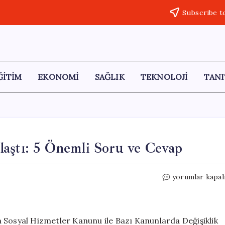
Subscribe t
ĞİTİM
EKONOMİ
SAĞLIK
TEKNOLOJİ
TANI
aştı: 5 Önemli Soru ve Cevap
Sosyal
yorumlar kapal
Medya
Düzenlemesi
Yasalaştı:
5
 Sosyal Hizmetler Kanunu ile Bazı Kanunlarda Değişiklik