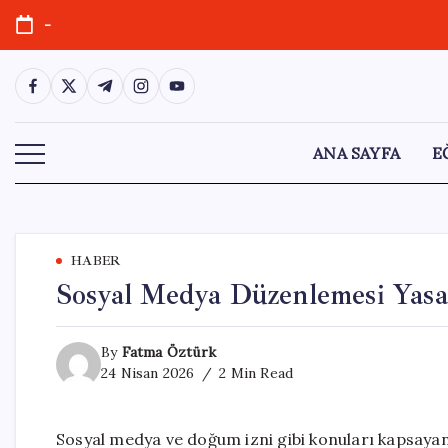
Skip
-
to
content
https://www.facebook.com/
https://twitter.com/
https://t.me/
https://www.instagram.com/
https://youtube.com/
ANA SAYFA
E
HABER
Sosyal Medya Düzenlemesi Yasal
By
Fatma Öztürk
24 Nisan 2026
2 Min Read
Sosyal medya ve doğum izni gibi konuları kapsayan