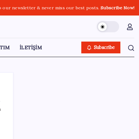
o our newsletter & never miss our best posts.
Subscribe Now!
TIM
İLETİŞİM
Subscribe
ı
SON YAZILAR
Akaryakıtta tabela değişiyor: Benzinde
indirim yolda