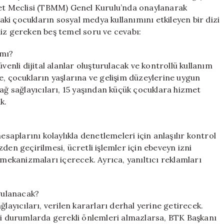
Önemli
let Meclisi (TBMM) Genel Kurulu’nda onaylanarak
Soru
daki çocukların sosyal medya kullanımını etkileyen bir dizi
ve
iz gereken beş temel soru ve cevabı:
Cevap
için
 mı?
venli dijital alanlar oluşturulacak ve kontrollü kullanım
e, çocukların yaşlarına ve gelişim düzeylerine uygun
 ağ sağlayıcıları, 15 yaşından küçük çocuklara hizmet
k.
esaplarını kolaylıkla denetlemeleri için anlaşılır kontrol
den geçirilmesi, ücretli işlemler için ebeveyn izni
 mekanizmaları içerecek. Ayrıca, yanıltıcı reklamları
ygulanacak?
layıcıları, verilen kararları derhal yerine getirecek.
ibi durumlarda gerekli önlemleri almazlarsa, BTK Başkanı