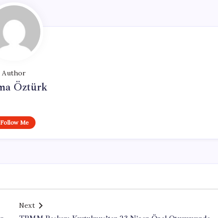
Author
ma Öztürk
Follow Me
Next