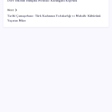
Dört Ülkenin Buluşma Noktası: Kazungula Köprüsü
Next
Tarihi Çamaşırhane: Türk Kadınının Fedakarlığı ve Mahalle Kültürünü
Yaşatan Müze
SON YAZILAR
Parayla sebze alamayacağız
Sürekli maddi sorun yaşayan insanların beyni daha
çabuk yaşlanabiliyor: ‘Beyin de yoruluyor’
Airbnb, ürün geliştirme süreçlerinde yapay zekayı