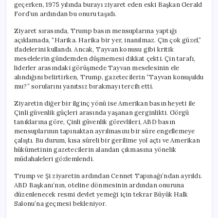
geçerken, 1975 yılında burayı ziyaret eden eski Başkan Gerald
Ford’un ardından bu onuru taşıdı.
Ziyaret sırasında, Trump basın mensuplarına yaptığı
açıklamada, “Harika. Harika bir yer, inanılmaz. Çin çok güzel,”
ifadelerini kullandı. Ancak, Tayvan konusu gibi kritik
meselelerin gündemden düşmemesi dikkat çekti. Çin tarafı,
liderler arasındaki görüşmede Tayvan meselesinin ele
alındığını belirtirken, Trump, gazetecilerin “Tayvan konuşuldu
mu?” sorularını yanıtsız bırakmayı tercih etti.
Ziyaretin diğer bir ilginç yönü ise Amerikan basın heyeti ile
Çinli güvenlik güçleri arasında yaşanan gerginlikti. Görgü
tanıklarına göre, Çinli güvenlik görevlileri, ABD basın
mensuplarının tapınaktan ayrılmasını bir süre engellemeye
çalıştı. Bu durum, kısa süreli bir gerilime yol açtı ve Amerikan
hükümetinin gazetecilerin alandan çıkmasına yönelik
müdahaleleri gözlemlendi.
Trump ve Şi ziyaretin ardından Cennet Tapınağı’ndan ayrıldı.
ABD Başkanı’nın, oteline dönmesinin ardından onuruna
düzenlenecek resmi devlet yemeği için tekrar Büyük Halk
Salonu’na geçmesi bekleniyor.