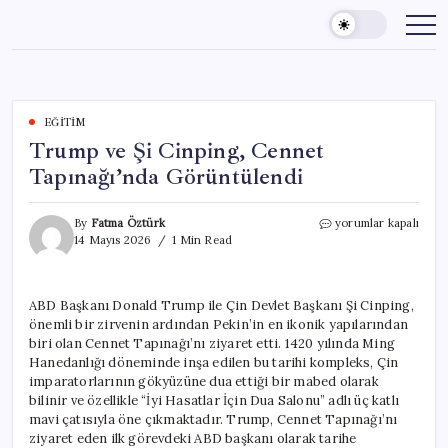
Skip
to
content
EĞITIM
Trump ve Şi Cinping, Cennet
Tapınağı’nda Görüntülendi
Trump
By
Fatma Öztürk
yorumlar kapalı
ve
14 Mayıs 2026
1 Min Read
Şi
Cinping,
Cennet
ABD Başkanı Donald Trump ile Çin Devlet Başkanı Şi Cinping,
Tapınağı’nda
önemli bir zirvenin ardından Pekin’in en ikonik yapılarından
Görüntülendi
için
biri olan Cennet Tapınağı’nı ziyaret etti. 1420 yılında Ming
Hanedanlığı döneminde inşa edilen bu tarihi kompleks, Çin
imparatorlarının gökyüzüne dua ettiği bir mabed olarak
bilinir ve özellikle “İyi Hasatlar İçin Dua Salonu” adlı üç katlı
mavi çatısıyla öne çıkmaktadır. Trump, Cennet Tapınağı’nı
ziyaret eden ilk görevdeki ABD başkanı olarak tarihe