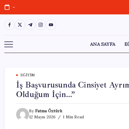
Skip
-
to
content
https://www.facebook.com/
https://twitter.com/
https://t.me/
https://www.instagram.com/
https://youtube.com/
ANA SAYFA
E
EĞITIM
İş Başvurusunda Cinsiyet Ayrım
Olduğum İçin…”
By
Fatma Öztürk
12 Mayıs 2026
1 Min Read