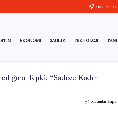
Subscribe t
ĞİTİM
EKONOMİ
SAĞLIK
TEKNOLOJİ
TANI
cılığına Tepki: “Sadece Kadın
İş
yorumlar kapal
Başvurusunda
Cinsiyet
Ayrımcılığına