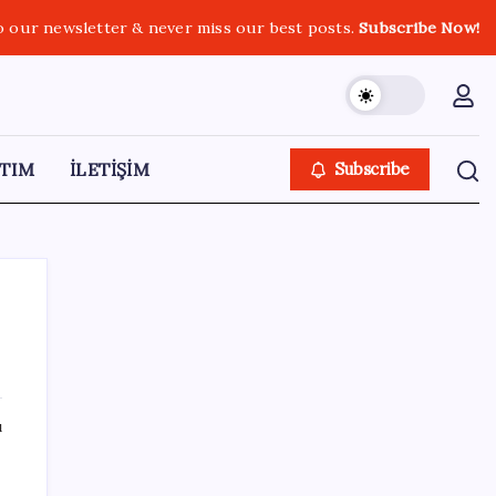
o our newsletter & never miss our best posts.
Subscribe Now!
TIM
İLETİŞİM
Subscribe
SON YAZILAR
ı
Bir sigara grubuna daha zam geldi: En
yüksek fiyat 130 TL oldu