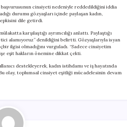
Tepki:
ş başvurusunun cinsiyeti nedeniyle reddedildiğini iddia
“Sadece
adığı durumu gözyaşları içinde paylaşan kadın,
Kadın
pkisini dile getirdi.
Olduğum
İçin…”
ülakatta karşılaştığı ayrımcılığı anlattı. Paylaştığı
için
ci alamıyoruz” denildiğini belirtti. Gözyaşlarıyla isyan
çbir ilgisi olmadığını vurguladı. “Sadece cinsiyetim
şe eşit hakların önemine dikkat çekti.
llanıcı destekleyerek, kadın istihdamı ve iş hayatında
 Bu olay, toplumsal cinsiyet eşitliği mücadelesinin devam