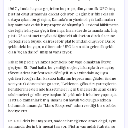
1967 yılında hayata geçirilen bu proje, dünyanın ilk UFO iniş
pistini oluşturmasıyla dikkat çekiyor. Özgün bir fikir olarak
ortaya çıkan bu girişim, Kanada’nın yüzüncü yılı kutlamaları
kapsamında ciddi bir projeye dönüşmüştü. Federal hükümetin
desteğiyle hayata geçirilen inşa, kısa sürede tamamlandı. İniş
pisti, 75 santimetre yüksekliğindeki altı beton direk üzerine
yerleştirilen büyük, dairesel bir platformdan oluşuyor. Daire
şeklindeki bu yapı, o dönemde UFO’ların akla gelen ilk şekli
olan “uçan daire” imajını yansıtıyor.
Fakat bu proje, yalnızca sembolik bir yapı olmaktan öteye
geçiyor. St. Paul halkı, bu yeniliği coşkuyla karşıladı ve açılış
töreni adeta bir festivale dönüştü. 1967 yılındaki açılışta
çekilen fotoğraflar, kasaba halkının heyecanını gözler önüne
seriyor. O dönem bir gazete, “Beklenen göksel ziyaretçilerin
kendilerini evlerinde hissetmeleri için bahçelerde uçan daire
süslemeleri görülmeye başlandı.” şeklinde bir haber yapmıştı.
Hatta o zamanlar bir iş insanı, bu hayali yolculuğa katkıda
bulunmak amacıyla “Mars Ekspresi” adını verdiği bir otobüs
hediye etti.
St. Paul’deki bu iniş pisti, sadece bir eğlence aracı değil, aynı
zamanda derin bir mesaj taşıyor. Pistin yanındaki tabela, şu