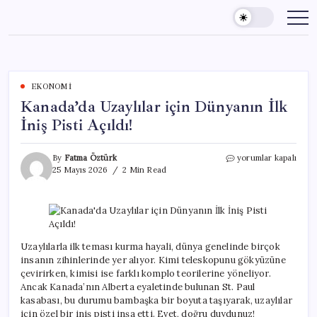
Skip
to
content
EKONOMI
Kanada’da Uzaylılar için Dünyanın İlk
İniş Pisti Açıldı!
Kanada’da
By
Fatma Öztürk
yorumlar kapalı
Uzaylılar
25 Mayıs 2026
2 Min Read
için
Dünyanın
İlk
İniş
Pisti
Açıldı!
Uzaylılarla ilk teması kurma hayali, dünya genelinde birçok
için
insanın zihinlerinde yer alıyor. Kimi teleskopunu gökyüzüne
çevirirken, kimisi ise farklı komplo teorilerine yöneliyor.
Ancak Kanada’nın Alberta eyaletinde bulunan St. Paul
kasabası, bu durumu bambaşka bir boyuta taşıyarak, uzaylılar
için özel bir iniş pisti inşa etti. Evet, doğru duydunuz!