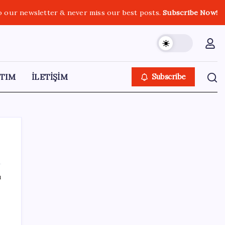
o our newsletter & never miss our best posts.
Subscribe Now!
TIM
İLETİŞİM
Subscribe
ı
SON YAZILAR
Parayla sebze alamayacağız