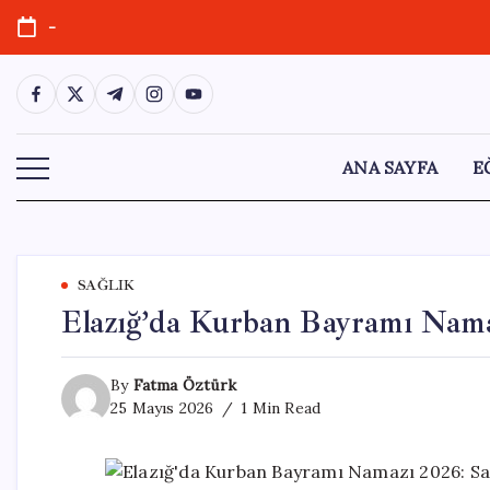
Skip
-
to
content
https://www.facebook.com/
https://twitter.com/
https://t.me/
https://www.instagram.com/
https://youtube.com/
ANA SAYFA
E
SAĞLIK
Elazığ’da Kurban Bayramı Namaz
By
Fatma Öztürk
25 Mayıs 2026
1 Min Read