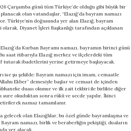
Saat
026 Çarşamba günü tüm Türkiye’de olduğu gibi büyük bir
Kaçta
planacak olan vatandaşlar, “Elazığ’da bayram namazı
Kılınacak?
or. Türkiye’nin doğusunda yer alan Elazığ, bayram
için
ri olarak, Diyanet İşleri Başkanlığı tarafından açıklanan
e, Elazığ’da Kurban Bayramı namazı, bayramın birinci günü
Bu saat itibarıyla Elazığ merkez ve ilçelerdeki tüm
 tutarak ibadetlerini yerine getirmeye başlayacak.
ı ise şu şekilde: Bayram namazı için imam, cemaatle
e “Allahu Ekber” demesiyle başlar ve cemaat de içinden
übhaneke duası okunur ve ilk zait tekbiri ile birlikte diğer
mı sure okuduktan sonra rükû ve secde yapılır. İkinci
getirilerek namaz tamamlanır.
 gelecek olan Elazığlılar, bu özel günde bayramlaşma ve
 Bayram namazı, birlik ve beraberliğin pekiştiği, duaların
nda yer alacak.