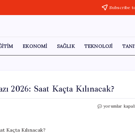
Subscribe t
ĞİTİM
EKONOMİ
SAĞLIK
TEKNOLOJİ
TANI
ı 2026: Saat Kaçta Kılınacak?
Elazığ’da
yorumlar kapal
Kurban
Bayramı
Namazı
2026: