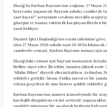
Elazığ’da Kurban Bayramı’nın coşkusu, 27 Mayıs 2
heyecanla yaşanacak. Bayram sabahı, camilerde to
saat kaçta?” sorusunun cevabını merakla araştırıy
güneşini ve namaz vaktini ilk karşılayan illerden bi
saati bekliyor.
Diyanet İşleri Başkanlığı’nın resmi takvimine gör
olan 27 Mayıs 2026 sabahı saat 05:36’da kılınacak. 
camilerde cemaat, Kurban Bayramı namazı için saf
Elazığ’daki cemaat için bayram namazının detaylar
birlikte niyet eder. İlk tekbir, imamın yüksek sesl
“Allahu Ekber” diyerek ellerini kaldırır. Ardından, S
tekbirler getirilir. İmam, Fatiha suresi ve bir zam
rekata geçerken de yine benzer şekilde tekbirler 
Kurban Bayramı’nın manevi atmosferinde bir araya
kardeşlik duygularını en üst seviyede yaşayacaklar.
yapıldığı müstesna bir an olarak herkesin hafızası