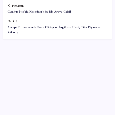
Previous
Cumhur İttifakı Kuşadası’nda Bir Araya Geldi
Next
Avrupa Borsalarında Pozitif Rüzgar: İngiltere Hariç Tüm Piyasalar
Yükselişte
SON YAZILAR
Şehrin CHP’de kalan tek belediye başkanıydı: İstifa
ettiğini duyurdu
9 milyon abonenin faturası kasım ayında ikiye