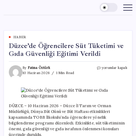
Skip
to
content
HABER
Düzce’de Öğrencilere Süt Tüketimi ve
Gıda Güvenliği Eğitimi Verildi
Düzce’de
By
Fatma Öztürk
yorumlar kapalı
Öğrencilere
10 Haziran 2026
1 Min Read
Süt
Tüketimi
ve
Gıda
Güvenliği
Eğitimi
DÜZCE – 10 Haziran 2026 – Düzce İl Tarım ve Orman
Verildi
Müdürlüğü, Dünya Süt Günü ve Süt Haftası etkinlikleri
için
kapsamında TOBB İlkokulu’nda öğrencilere yönelik
bilgilendirme programı düzenledi. Etkinlikte, süt tüketiminin
önemi, gıda güvenliği ve gıda israfının önlenmesi konuları
üzerinde duruldu.