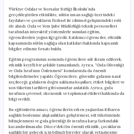
Türkiye Odalar ve Borsalar Birliği İlkokulu’nda
gerçekleştirilen etkinlikte, sütün insan sağlığı üzerindeki
faydaları ve çocukların fiziksel ile zihinsel gelişimindeki rolü
ele alındı. Gıda ve Yem Şube Müdürlüğü teknik personelleri
tarafından interaktif yöntemlerle sunulan eğitim,
öğrencilerden yoğun ilgi gördü. Katılımcı öğrenciler, etkinlik
kapsamında sütün sağlığa olan katkıları hakkında kapsamlı
bilgiler edinme fırsatı buldu.
Eğitim programının sonunda öğrencilere süt ikram edilerek,
etkinlik keyifli bir şekilde tamamlandı. Ayrıca, “Gıda Güvenliği
ve Gıda İsrafının Önlenmesi” konularında da önemli
bilgilendirmeler yapıldı. Öğrencilere, güvenilir gıdanın nasıl
seçileceği, gıdaların doğru saklama koşulları, etiket bilgileri ve
son tüketim tarihleri gibi unsurlar anlatıldı. Ayrıca, gıda
israfının çevresel, ekonomik ve toplumsal etkileri hakkında da
bilgi verildi.
Bu eğitimlerin amacı, öğrencilerin erken yaşlardan itibaren
sağlıklı beslenme alışkanlıkları geliştirmesi, süt tüketiminde
bilinçlenmesi ve gıda güvenliği ile israfına karşı farkındalık
kazandırılmasıdır. Düzce’deki bu önemli etkinlik, çocukların
sağlıklı bir gelecek için bilinçli bireyler olarak yetişmesine