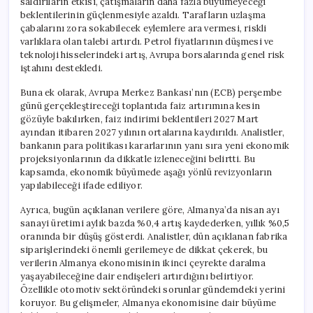
saldırıların etkisi, çatışmaların daha fazla büyümeyeceği
beklentilerinin güçlenmesiyle azaldı. Tarafların uzlaşma
çabalarını zora sokabilecek eylemlere ara vermesi, riskli
varlıklara olan talebi artırdı. Petrol fiyatlarının düşmesi ve
teknoloji hisselerindeki artış, Avrupa borsalarında genel risk
iştahını destekledi.
Buna ek olarak, Avrupa Merkez Bankası’nın (ECB) perşembe
günü gerçekleştireceği toplantıda faiz artırımına kesin
gözüyle bakılırken, faiz indirimi beklentileri 2027 Mart
ayından itibaren 2027 yılının ortalarına kaydırıldı. Analistler,
bankanın para politikası kararlarının yanı sıra yeni ekonomik
projeksiyonlarının da dikkatle izleneceğini belirtti. Bu
kapsamda, ekonomik büyümede aşağı yönlü revizyonların
yapılabileceği ifade ediliyor.
Ayrıca, bugün açıklanan verilere göre, Almanya’da nisan ayı
sanayi üretimi aylık bazda %0,4 artış kaydederken, yıllık %0,5
oranında bir düşüş gösterdi. Analistler, dün açıklanan fabrika
siparişlerindeki önemli gerilemeye de dikkat çekerek, bu
verilerin Almanya ekonomisinin ikinci çeyrekte daralma
yaşayabileceğine dair endişeleri artırdığını belirtiyor.
Özellikle otomotiv sektöründeki sorunlar gündemdeki yerini
koruyor. Bu gelişmeler, Almanya ekonomisine dair büyüme