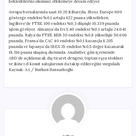
beklentilerini olumsuz etkilemeye devam ediyor.
Avrupa borsalarında saat 10:20 itibarıyla, Stoxx Europe 600
gösterge endeksi %0,1 artışla 622 puana yükselirken,
İngiltere’de FTSE 100 endeksi %0,3 düşüşle 10.339 puanda
işlem görüyor. Almanya’da DAX 40 endeksi %0,1 artışla 24.641
puanda, İtalya’da FTSE MIB 30 endeksi %0,8 yükselişle 50.606
puanda, Fransa’da CAC 40 endeksi %0,1 kazançla 8.205
puanda ve İspanya’da IBEX 35 endeksi %0,5 değer kazanarak
18.316 puana ulaşmış durumda. Analistler, gün içerisinde
ABD’de açıklanacak dış ticaret dengesi, toptan eşya stokları
ve ikinci el konut satışlarının da takip edileceğini vurguladı.
Kaynak: AA / Burhan Sansarlıoğlu
Author