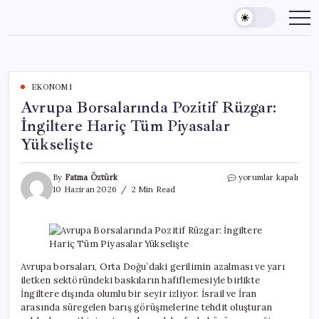
Skip
to
content
EKONOMI
Avrupa Borsalarında Pozitif Rüzgar:
İngiltere Hariç Tüm Piyasalar
Yükselişte
Avrupa
By
Fatma Öztürk
yorumlar kapalı
Borsalarında
10 Haziran 2026
2 Min Read
Pozitif
Rüzgar:
İngiltere
Hariç
Tüm
Piyasalar
Avrupa borsaları, Orta Doğu’daki gerilimin azalması ve yarı
Yükselişte
iletken sektöründeki baskıların hafiflemesiyle birlikte
için
İngiltere dışında olumlu bir seyir izliyor. İsrail ve İran
arasında süregelen barış görüşmelerine tehdit oluşturan