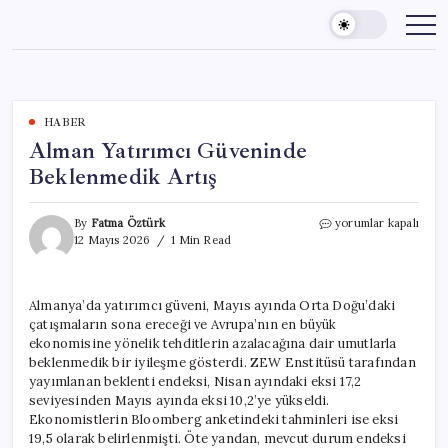
Skip
to
content
HABER
Alman Yatırımcı Güveninde
Beklenmedik Artış
Alman
By
Fatma Öztürk
yorumlar kapalı
Yatırımcı
12 Mayıs 2026
1 Min Read
Güveninde
Beklenmedik
Artış
Almanya’da yatırımcı güveni, Mayıs ayında Orta Doğu’daki
için
çatışmaların sona ereceği ve Avrupa’nın en büyük
ekonomisine yönelik tehditlerin azalacağına dair umutlarla
beklenmedik bir iyileşme gösterdi. ZEW Enstitüsü tarafından
yayımlanan beklenti endeksi, Nisan ayındaki eksi 17,2
seviyesinden Mayıs ayında eksi 10,2’ye yükseldi.
Ekonomistlerin Bloomberg anketindeki tahminleri ise eksi
19,5 olarak belirlenmişti. Öte yandan, mevcut durum endeksi