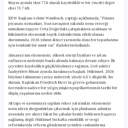
Mayıs ayında eksi 77,8 olarak kaydedildi ve bir önceki değer
eksi 73,7 idi.
ZEW Başkanı Achim Wambach, yaptığı açıklamada, “Finans
piyasası uzmanları, İran savaşının yakında sona ereceği
umudunu taşıyor. Orta Doğu’daki çatışmaların azalması ve
hükümetin ekonomik teşvik önlemlerinin etkili olması
durumunda, 2026 yılının ikinci yarısında olası bir toparlanma
için temkinli bir umut var.” ifadelerini kullandı.
Almanya’nın ekonomisi, yüksek enerji fiyatları ve artan
enflasyon nedeniyle baskı altında kalmaya devam ediyor. İlk
çeyrekte kaydedilen güçlü büyümeye rağmen, özel sektör
faaliyetleri Nisan ayında daralmaya başladı. Hükümet, 2026
büyüme tahminini yarıya indirerek yüzde 0,5’e düşürdü. Bu
durum, Başbakan Friedrich Merz’in göreve gelmesinin
üzerinden sadece bir yıl geçmişken popülaritesinin tarihi bir
düşüş yaşamasına neden oldu.
Altyapı ve savunmaya yapılan rekor yatırımlar, ekonomiyi
uzun süren durgunluktan çıkarmak için planlanan adımlar
arasında yer alıyor fakat bu çabalar henüz beklenen başarıyı
sağlamış değil. Hükümet bu hafta emeklilik ve vergi
reformlarıyla reform gündemini yeniden canlandırma