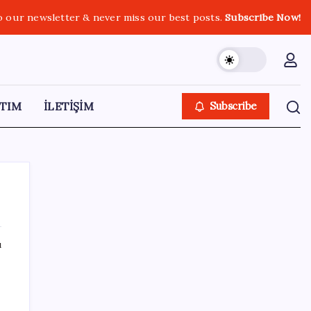
o our newsletter & never miss our best posts.
Subscribe Now!
TIM
İLETİŞİM
Subscribe
ı
SON YAZILAR
Otel doluluk oranlarında beş yılın düşük
Haziran ayı