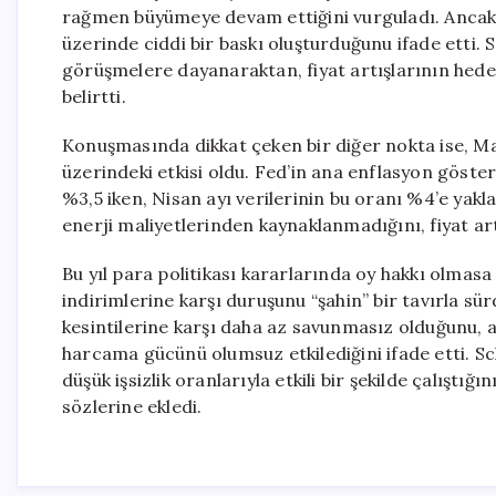
rağmen büyümeye devam ettiğini vurguladı. Ancak, 
üzerinde ciddi bir baskı oluşturduğunu ifade etti. 
görüşmelere dayanaraktan, fiyat artışlarının hed
belirtti.
Konuşmasında dikkat çeken bir diğer nokta ise, Ma
üzerindeki etkisi oldu. Fed’in ana enflasyon göste
%3,5 iken, Nisan ayı verilerinin bu oranı %4’e yak
enerji maliyetlerinden kaynaklanmadığını, fiyat ar
Bu yıl para politikası kararlarında oy hakkı olmas
indirimlerine karşı duruşunu “şahin” bir tavırla sü
kesintilerine karşı daha az savunmasız olduğunu, a
harcama gücünü olumsuz etkilediğini ifade etti. Sc
düşük işsizlik oranlarıyla etkili bir şekilde çalıştı
sözlerine ekledi.