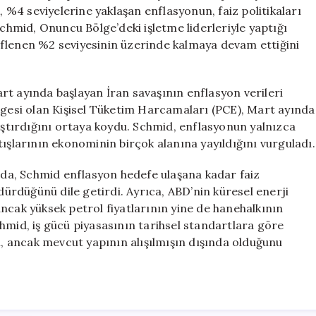
Önemli
%4 seviyelerine yaklaşan enflasyonun, faiz politikaları
Açıklamalar
Schmid, Onuncu Bölge’deki işletme liderleriyle yaptığı
için
eflenen %2 seviyesinin üzerinde kalmaya devam ettiğini
rt ayında başlayan İran savaşının enflasyon verileri
rgesi olan Kişisel Tüketim Harcamaları (PCE), Mart ayında
laştırdığını ortaya koydu. Schmid, enflasyonun yalnızca
tışlarının ekonominin birçok alanına yayıldığını vurguladı.
a da, Schmid enflasyon hedefe ulaşana kadar faiz
rdürdüğünü dile getirdi. Ayrıca, ABD’nin küresel enerji
ncak yüksek petrol fiyatlarının yine de hanehalkının
hmid, iş gücü piyasasının tarihsel standartlara göre
ğını, ancak mevcut yapının alışılmışın dışında olduğunu