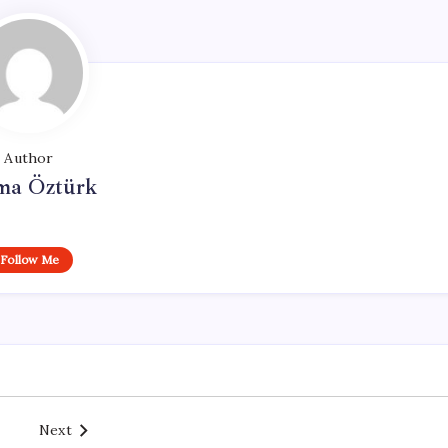
Author
ma Öztürk
Follow Me
Next