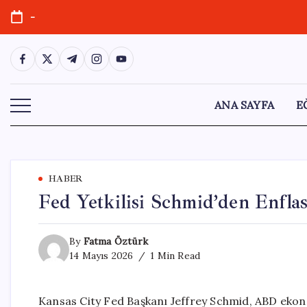
Skip
-
to
content
https://www.facebook.com/
https://twitter.com/
https://t.me/
https://www.instagram.com/
https://youtube.com/
ANA SAYFA
E
HABER
Fed Yetkilisi Schmid’den Enfl
By
Fatma Öztürk
14 Mayıs 2026
1 Min Read
Kansas City Fed Başkanı Jeffrey Schmid, ABD ekonom