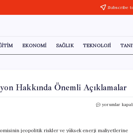
Subscribe t
ĞİTİM
EKONOMİ
SAĞLIK
TEKNOLOJİ
TANI
asyon Hakkında Önemli Açıklamalar
Fed
yorumlar kapal
Yetkilisi
Schmid’den
Enflasyon
Hakkında
isinin jeopolitik riskler ve yüksek enerji maliyetlerine