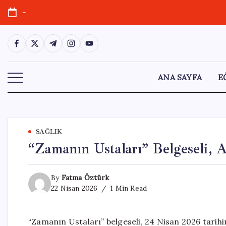
Skip
-
to
content
https://www.facebook.com/
https://twitter.com/
https://t.me/
https://www.instagram.com/
https://youtube.com/
ANA SAYFA
E
SAĞLIK
“Zamanın Ustaları” Belgeseli, 
By
Fatma Öztürk
22 Nisan 2026
1 Min Read
“Zamanın Ustaları” belgeseli, 24 Nisan 2026 tarihi