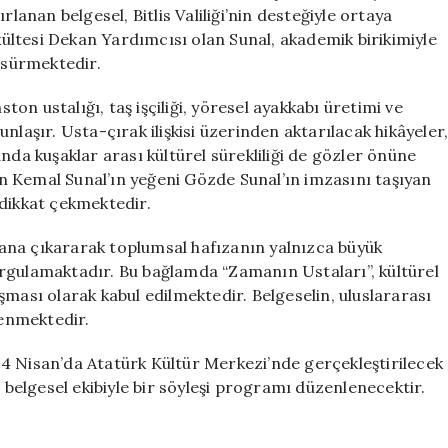
Buluşuyor
nan belgesel, Bitlis Valiliği’nin desteğiyle ortaya
için
akültesi Dekan Yardımcısı olan Sunal, akademik birikimiyle
i sürmektedir.
ston ustalığı, taş işçiliği, yöresel ayakkabı üretimi ve
nlaşır. Usta-çırak ilişkisi üzerinden aktarılacak hikâyeler
nda kuşaklar arası kültürel sürekliliği de gözler önüne
 Kemal Sunal’ın yeğeni Gözde Sunal’ın imzasını taşıyan
 dikkat çekmektedir.
ana çıkararak toplumsal hafızanın yalnızca büyük
 vurgulamaktadır. Bu bağlamda “Zamanın Ustaları”, kültürel
şması olarak kabul edilmektedir. Belgeselin, uluslararası
lenmektedir.
a 24 Nisan’da Atatürk Kültür Merkezi’nde gerçekleştirilecek
elgesel ekibiyle bir söyleşi programı düzenlenecektir.