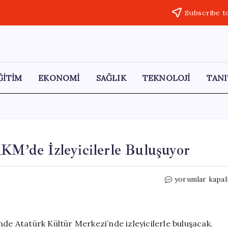
Subscribe t
ĞİTİM
EKONOMİ
SAĞLIK
TEKNOLOJİ
TANI
AKM’de İzleyicilerle Buluşuyor
“Zamanın
yorumlar kapal
Ustaları”
Belgeseli,
AKM’de
İzleyicilerle
nde Atatürk Kültür Merkezi’nde izleyicilerle buluşacak.