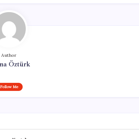
Author
ma Öztürk
Follow Me