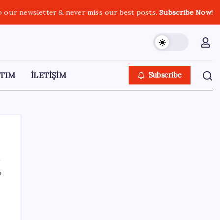
o our newsletter & never miss our best posts.
Subscribe Now!
TIM
İLETİŞİM
Subscribe
ı
SON YAZILAR
Parayla sebze alamayacağız