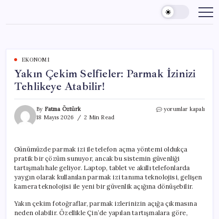
Skip
to
content
EKONOMI
Yakın Çekim Selfieler: Parmak İzinizi
Tehlikeye Atabilir!
Yakın
By
Fatma Öztürk
yorumlar kapalı
Çekim
18 Mayıs 2026
2 Min Read
Selfieler:
Parmak
İzinizi
Günümüzde parmak izi ile telefon açma yöntemi oldukça
Tehlikeye
pratik bir çözüm sunuyor, ancak bu sistemin güvenliği
Atabilir!
için
tartışmalı hale geliyor. Laptop, tablet ve akıllı telefonlarda
yaygın olarak kullanılan parmak izi tanıma teknolojisi, gelişen
kamera teknolojisi ile yeni bir güvenlik açığına dönüşebilir.
Yakın çekim fotoğraflar, parmak izlerinizin açığa çıkmasına
neden olabilir. Özellikle Çin’de yapılan tartışmalara göre,