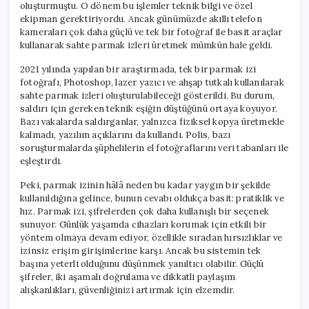
oluşturmuştu. O dönem bu işlemler teknik bilgi ve özel
ekipman gerektiriyordu. Ancak günümüzde akıllı telefon
kameraları çok daha güçlü ve tek bir fotoğraf ile basit araçlar
kullanarak sahte parmak izleri üretmek mümkün hale geldi.
2021 yılında yapılan bir araştırmada, tek bir parmak izi
fotoğrafı, Photoshop, lazer yazıcı ve ahşap tutkalı kullanılarak
sahte parmak izleri oluşturulabileceği gösterildi. Bu durum,
saldırı için gereken teknik eşiğin düştüğünü ortaya koyuyor.
Bazı vakalarda saldırganlar, yalnızca fiziksel kopya üretmekle
kalmadı, yazılım açıklarını da kullandı. Polis, bazı
soruşturmalarda şüphelilerin el fotoğraflarını veri tabanları ile
eşleştirdi.
Peki, parmak izinin hâlâ neden bu kadar yaygın bir şekilde
kullanıldığına gelince, bunun cevabı oldukça basit: pratiklik ve
hız. Parmak izi, şifrelerden çok daha kullanışlı bir seçenek
sunuyor. Günlük yaşamda cihazları korumak için etkili bir
yöntem olmaya devam ediyor, özellikle sıradan hırsızlıklar ve
izinsiz erişim girişimlerine karşı. Ancak bu sistemin tek
başına yeterli olduğunu düşünmek yanıltıcı olabilir. Güçlü
şifreler, iki aşamalı doğrulama ve dikkatli paylaşım
alışkanlıkları, güvenliğinizi artırmak için elzemdir.