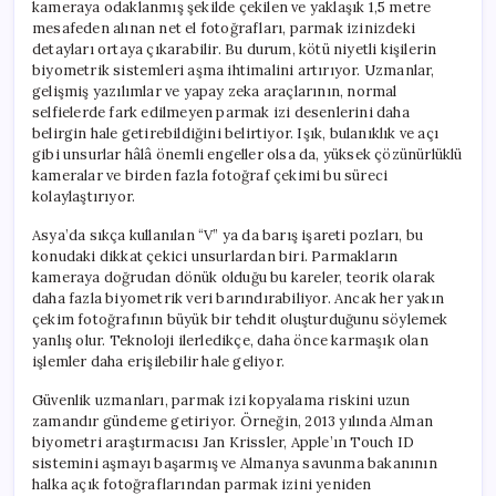
kameraya odaklanmış şekilde çekilen ve yaklaşık 1,5 metre
mesafeden alınan net el fotoğrafları, parmak izinizdeki
detayları ortaya çıkarabilir. Bu durum, kötü niyetli kişilerin
biyometrik sistemleri aşma ihtimalini artırıyor. Uzmanlar,
gelişmiş yazılımlar ve yapay zeka araçlarının, normal
selfielerde fark edilmeyen parmak izi desenlerini daha
belirgin hale getirebildiğini belirtiyor. Işık, bulanıklık ve açı
gibi unsurlar hâlâ önemli engeller olsa da, yüksek çözünürlüklü
kameralar ve birden fazla fotoğraf çekimi bu süreci
kolaylaştırıyor.
Asya’da sıkça kullanılan “V” ya da barış işareti pozları, bu
konudaki dikkat çekici unsurlardan biri. Parmakların
kameraya doğrudan dönük olduğu bu kareler, teorik olarak
daha fazla biyometrik veri barındırabiliyor. Ancak her yakın
çekim fotoğrafının büyük bir tehdit oluşturduğunu söylemek
yanlış olur. Teknoloji ilerledikçe, daha önce karmaşık olan
işlemler daha erişilebilir hale geliyor.
Güvenlik uzmanları, parmak izi kopyalama riskini uzun
zamandır gündeme getiriyor. Örneğin, 2013 yılında Alman
biyometri araştırmacısı Jan Krissler, Apple’ın Touch ID
sistemini aşmayı başarmış ve Almanya savunma bakanının
halka açık fotoğraflarından parmak izini yeniden