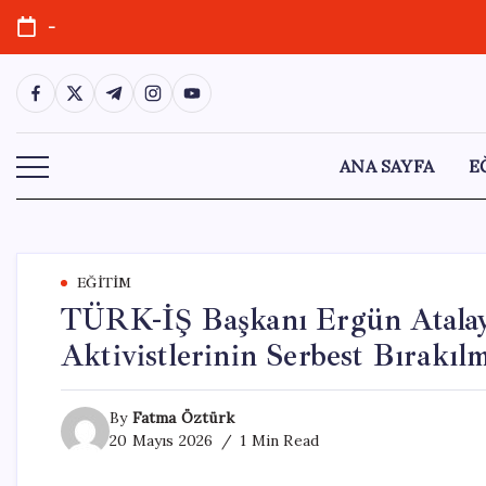
Skip
-
to
content
https://www.facebook.com/
https://twitter.com/
https://t.me/
https://www.instagram.com/
https://youtube.com/
ANA SAYFA
E
EĞITIM
TÜRK-İŞ Başkanı Ergün Atalay
Aktivistlerinin Serbest Bırakılm
By
Fatma Öztürk
20 Mayıs 2026
1 Min Read