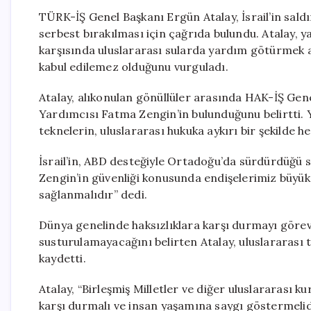
TÜRK-İŞ Genel Başkanı Ergün Atalay, İsrail’in sald
serbest bırakılması için çağrıda bulundu. Atalay, y
karşısında uluslararası sularda yardım götürmek a
kabul edilemez olduğunu vurguladı.
Atalay, alıkonulan gönüllüler arasında HAK-İŞ Ge
Yardımcısı Fatma Zengin’in bulunduğunu belirtti. Ya
teknelerin, uluslararası hukuka aykırı bir şekilde he
İsrail’in, ABD desteğiyle Ortadoğu’da sürdürdüğü 
Zengin’in güvenliği konusunda endişelerimiz büyük
sağlanmalıdır” dedi.
Dünya genelinde haksızlıklara karşı durmayı görev 
susturulamayacağını belirten Atalay, uluslararası
kaydetti.
Atalay, “Birleşmiş Milletler ve diğer uluslararası kur
karşı durmalı ve insan yaşamına saygı göstermelidir