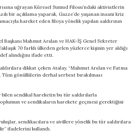
Atalay’dan
ırısına uğrayan Küresel Sumud Filosu’ndaki aktivistlerin
Küresel
azılı bir açıklama yaparak, Gazze’de yaşanan insani kriz
Sumud
macıyla hareket eden filoya yönelik yapılan saldırının
Filosu
Aktivistlerinin
Serbest
nel Başkanı Mahmut Arslan ve HAK-İŞ Genel Sekreter
Bırakılması
klaşık 70 farklı ülkeden gelen yüzlerce kişinin yer aldığı
İçin
def alındığını ifade etti.
Acil
Çağrı
için
saldırılara dikkat çeken Atalay, “Mahmut Arslan ve Fatma
. Tüm gönüllülerin derhal serbest bırakılması
bilen sendikal hareketin bu tür saldırılarla
 toplumun ve sendikaların harekete geçmesi gerektiğini
uluşlar, sendikacılara ve sivillere yönelik bu tür saldırılara
” ifadelerini kullandı.