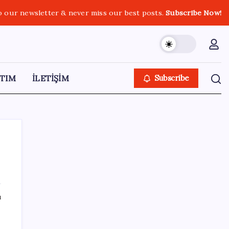
o our newsletter & never miss our best posts.
Subscribe Now!
TIM
İLETİŞİM
Subscribe
SON YAZILAR
ı
Bir sigara grubuna daha zam geldi: En
yüksek fiyat 130 TL oldu