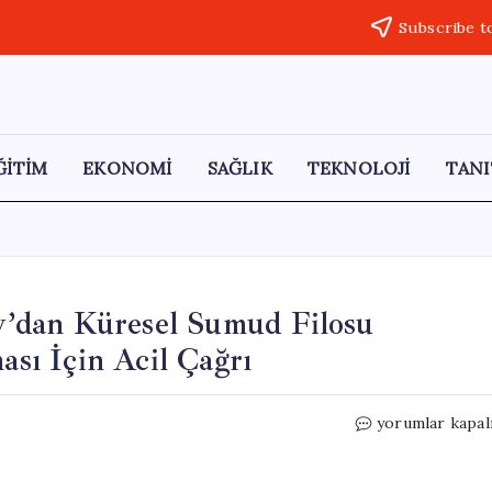
Subscribe t
ĞİTİM
EKONOMİ
SAĞLIK
TEKNOLOJİ
TANI
’dan Küresel Sumud Filosu
ası İçin Acil Çağrı
TÜRK-
yorumlar kapal
İŞ
Başkanı
Ergün