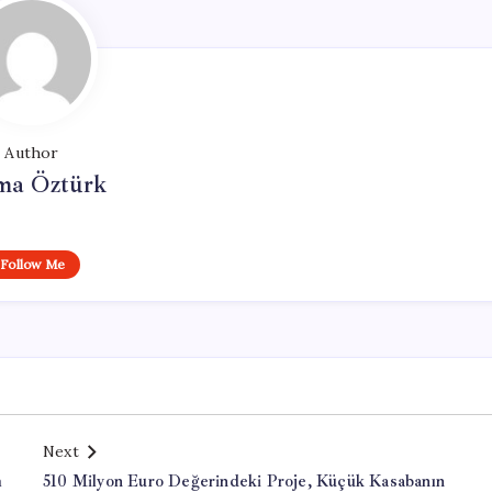
Author
ma Öztürk
Follow Me
Next
m
510 Milyon Euro Değerindeki Proje, Küçük Kasabanın