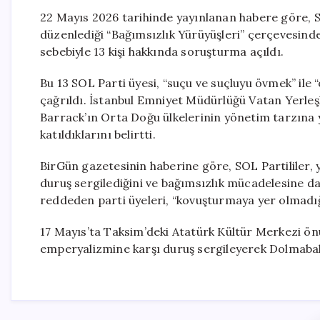
22 Mayıs 2026 tarihinde yayınlanan habere göre, 
düzenlediği “Bağımsızlık Yürüyüşleri” çerçevesinde
sebebiyle 13 kişi hakkında soruşturma açıldı.
Bu 13 SOL Parti üyesi, “suçu ve suçluyu övmek” il
çağrıldı. İstanbul Emniyet Müdürlüğü Vatan Yerleşk
Barrack’ın Orta Doğu ülkelerinin yönetim tarzına
katıldıklarını belirtti.
BirGün gazetesinin haberine göre, SOL Partililer, 
duruş sergilediğini ve bağımsızlık mücadelesine da
reddeden parti üyeleri, “kovuşturmaya yer olmadığı
17 Mayıs’ta Taksim’deki Atatürk Kültür Merkezi ö
emperyalizmine karşı duruş sergileyerek Dolmabah