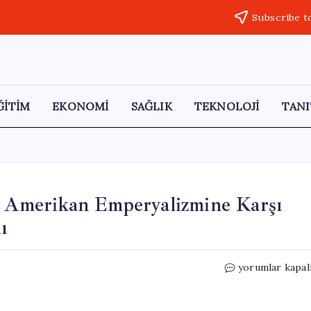
Subscribe t
ĞİTİM
EKONOMİ
SAĞLIK
TEKNOLOJİ
TANI
i: Amerikan Emperyalizmine Karşı
ı
SOL
yorumlar kapal
Partili
13
Üye