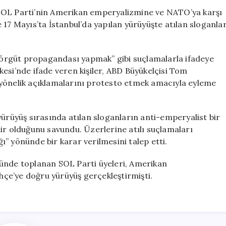
İfade
SOL Parti’nin Amerikan emperyalizmine ve NATO’ya karşı
Verdi:
 17 Mayıs’ta İstanbul’da yapılan yürüyüşte atılan sloganla
Amerikan
Emperyalizmin
Karşı
e “örgüt propagandası yapmak” gibi suçlamalarla ifadeye
Yürüyüşte
esi’nde ifade veren kişiler, ABD Büyükelçisi Tom
Soruşturma
 yönelik açıklamalarını protesto etmek amacıyla eyleme
Başlatıldı
için
yürüyüş sırasında atılan sloganların anti-emperyalist bir
ir olduğunu savundu. Üzerlerine atılı suçlamaları
” yönünde bir karar verilmesini talep etti.
nünde toplanan SOL Parti üyeleri, Amerikan
çe’ye doğru yürüyüş gerçekleştirmişti.