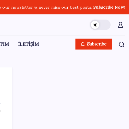
o our newsletter & never miss our best posts.
Subscribe Now!
TIM
İLETİŞİM
Subscribe
SON YAZILAR
ı
Akaryakıtta tabela değişiyor: Benzinde
indirim yolda