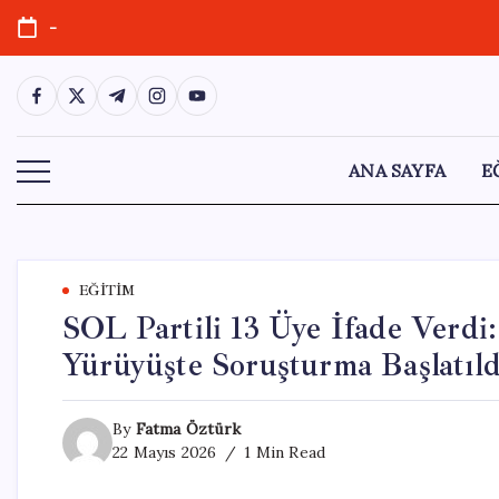
Skip
-
to
content
https://www.facebook.com/
https://twitter.com/
https://t.me/
https://www.instagram.com/
https://youtube.com/
ANA SAYFA
E
EĞITIM
SOL Partili 13 Üye İfade Verd
Yürüyüşte Soruşturma Başlatıld
By
Fatma Öztürk
22 Mayıs 2026
1 Min Read