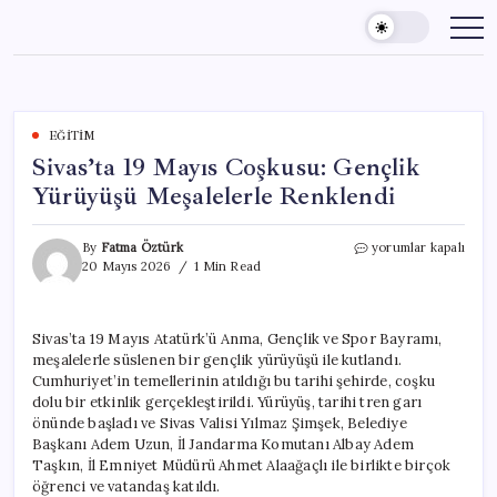
Skip
to
content
EĞITIM
Sivas’ta 19 Mayıs Coşkusu: Gençlik
Yürüyüşü Meşalelerle Renklendi
Sivas’ta
By
Fatma Öztürk
yorumlar kapalı
19
20 Mayıs 2026
1 Min Read
Mayıs
Coşkusu:
Gençlik
Sivas’ta 19 Mayıs Atatürk’ü Anma, Gençlik ve Spor Bayramı,
Yürüyüşü
meşalelerle süslenen bir gençlik yürüyüşü ile kutlandı.
Meşalelerle
Renklendi
Cumhuriyet’in temellerinin atıldığı bu tarihi şehirde, coşku
için
dolu bir etkinlik gerçekleştirildi. Yürüyüş, tarihi tren garı
önünde başladı ve Sivas Valisi Yılmaz Şimşek, Belediye
Başkanı Adem Uzun, İl Jandarma Komutanı Albay Adem
Taşkın, İl Emniyet Müdürü Ahmet Alaağaçlı ile birlikte birçok
öğrenci ve vatandaş katıldı.