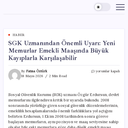
Skip
to
content
HABER
SGK Uzmanından Önemli Uyarı: Yeni
Memurlar Emekli Maaşında Büyük
Kayıplarla Karşılaşabilir
SGK
By
Fatma Öztürk
yorumlar kapalı
Uzmanından
18 Mayıs 2026
2 Min Read
Önemli
Uyarı:
Yeni
Sosyal Güvenlik Kurumu (SGK) uzmanı Özgür Erdursun, devlet
Memurlar
memurlarını ilgilendiren kritik bir uyarıda bulundu. 2008
Emekli
Maaşında
sonrasında yürürlüğe giren sosyal güvenlik düzenlemelerinin,
Büyük
emeklilik hesaplamalarında önemli farklılıklara yol açtığını
Kayıplarla
belirten Erdursun, 1 Ekim 2008 tarihinden sonra göreve
Karşılaşabilir
başlayan memurların, aynı pozisyon ve maaş seviyesine sahip
için
olsalar bile eski memurlara göre daha düşük emekli maaşı