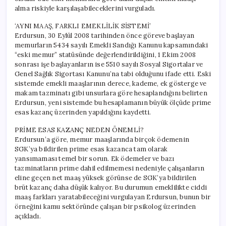
alma riskiyle karşılaşabileceklerini vurguladı.
‘AYNI MAAŞ, FARKLI EMEKLİLİK SİSTEMİ’
Erdursun, 30 Eylül 2008 tarihinden önce göreve başlayan
memurların 5434 sayılı Emekli Sandığı Kanunu kapsamındaki
“eski memur” statüsünde değerlendirildiğini, 1 Ekim 2008
sonrası işe başlayanların ise 5510 sayılı Sosyal Sigortalar ve
Genel Sağlık Sigortası Kanunu’na tabi olduğunu ifade etti. Eski
sistemde emekli maaşlarının derece, kademe, ek gösterge ve
makam tazminatı gibi unsurlara göre hesaplandığını belirten
Erdursun, yeni sistemde bu hesaplamanın büyük ölçüde prime
esas kazanç üzerinden yapıldığını kaydetti.
PRİME ESAS KAZANÇ NEDEN ÖNEMLİ?
Erdursun’a göre, memur maaşlarında birçok ödemenin
SGK’ya bildirilen prime esas kazanca tam olarak
yansımaması temel bir sorun. Ek ödemeler ve bazı
tazminatların prime dahil edilmemesi nedeniyle çalışanların
eline geçen net maaş yüksek görünse de SGK’ya bildirilen
brüt kazanç daha düşük kalıyor. Bu durumun emeklilikte ciddi
maaş farkları yaratabileceğini vurgulayan Erdursun, bunun bir
örneğini kamu sektöründe çalışan bir psikolog üzerinden
açıkladı.