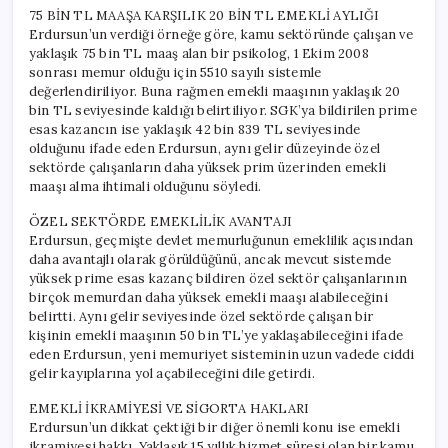
75 BİN TL MAAŞA KARŞILIK 20 BİN TL EMEKLİ AYLIĞI
Erdursun’un verdiği örneğe göre, kamu sektöründe çalışan ve
yaklaşık 75 bin TL maaş alan bir psikolog, 1 Ekim 2008
sonrası memur olduğu için 5510 sayılı sistemle
değerlendiriliyor. Buna rağmen emekli maaşının yaklaşık 20
bin TL seviyesinde kaldığı belirtiliyor. SGK’ya bildirilen prime
esas kazancın ise yaklaşık 42 bin 839 TL seviyesinde
olduğunu ifade eden Erdursun, aynı gelir düzeyinde özel
sektörde çalışanların daha yüksek prim üzerinden emekli
maaşı alma ihtimali olduğunu söyledi.
ÖZEL SEKTÖRDE EMEKLİLİK AVANTAJI
Erdursun, geçmişte devlet memurluğunun emeklilik açısından
daha avantajlı olarak görüldüğünü, ancak mevcut sistemde
yüksek prime esas kazanç bildiren özel sektör çalışanlarının
birçok memurdan daha yüksek emekli maaşı alabileceğini
belirtti. Aynı gelir seviyesinde özel sektörde çalışan bir
kişinin emekli maaşının 50 bin TL’ye yaklaşabileceğini ifade
eden Erdursun, yeni memuriyet sisteminin uzun vadede ciddi
gelir kayıplarına yol açabileceğini dile getirdi.
EMEKLİ İKRAMİYESİ VE SİGORTA HAKLARI
Erdursun’un dikkat çektiği bir diğer önemli konu ise emekli
ikramiyesi hakkı. Yaklaşık 15 yıllık hizmet süresi olan bir kamu