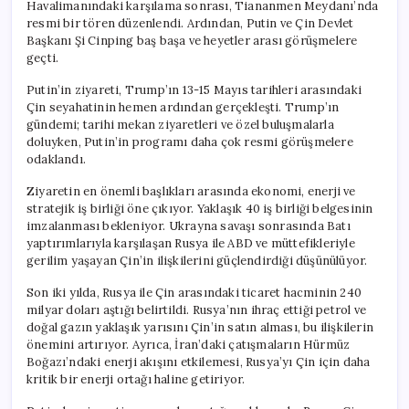
Havalimanındaki karşılama sonrası, Tiananmen Meydanı’nda
resmi bir tören düzenlendi. Ardından, Putin ve Çin Devlet
Başkanı Şi Cinping baş başa ve heyetler arası görüşmelere
geçti.
Putin’in ziyareti, Trump’ın 13-15 Mayıs tarihleri arasındaki
Çin seyahatinin hemen ardından gerçekleşti. Trump’ın
gündemi; tarihi mekan ziyaretleri ve özel buluşmalarla
doluyken, Putin’in programı daha çok resmi görüşmelere
odaklandı.
Ziyaretin en önemli başlıkları arasında ekonomi, enerji ve
stratejik iş birliği öne çıkıyor. Yaklaşık 40 iş birliği belgesinin
imzalanması bekleniyor. Ukrayna savaşı sonrasında Batı
yaptırımlarıyla karşılaşan Rusya ile ABD ve müttefikleriyle
gerilim yaşayan Çin’in ilişkilerini güçlendirdiği düşünülüyor.
Son iki yılda, Rusya ile Çin arasındaki ticaret hacminin 240
milyar doları aştığı belirtildi. Rusya’nın ihraç ettiği petrol ve
doğal gazın yaklaşık yarısını Çin’in satın alması, bu ilişkilerin
önemini artırıyor. Ayrıca, İran’daki çatışmaların Hürmüz
Boğazı’ndaki enerji akışını etkilemesi, Rusya’yı Çin için daha
kritik bir enerji ortağı haline getiriyor.