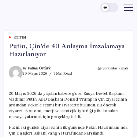
Skip
to
content
EĞITIM
Putin, Çin’de 40 Anlaşma İmzalamaya
Hazırlanıyor
Putin,
By
Fatma Öztürk
yorumlar kapalı
Çin’de
20 Mayıs 2026
1 Min Read
40
Anlaşma
İmzalamaya
20 Mayıs 2026’da yapılan habere göre, Rusya Devlet Başkanı
Hazırlanıyor
Vladimir Putin, ABD Başkanı Donald Trump’ın Çin ziyaretinin
için
ardından Pekin’e resmi bir ziyarette bulundu. Bu önemli
ziyaret, ekonomi, enerji ve stratejik iş birliği gibi konuları
masaya yatırmak için gerçekleştirildi.
Putin, iki günlük ziyaretinin ilk gününde Pekin Havalimanı’nda
Çin Dışişleri Bakanı Vang Yi tarafından karşılandı.