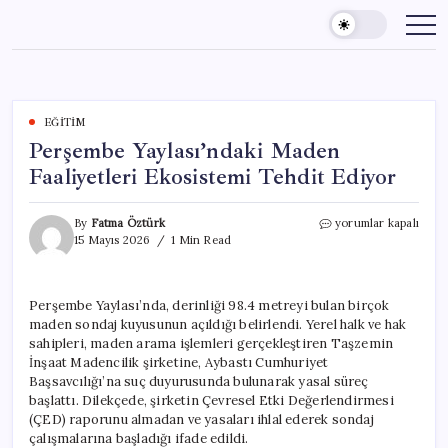
Skip
to
content
EĞITIM
Perşembe Yaylası’ndaki Maden
Faaliyetleri Ekosistemi Tehdit Ediyor
Perşembe
By
Fatma Öztürk
yorumlar kapalı
Yaylası’ndaki
15 Mayıs 2026
1 Min Read
Maden
Faaliyetleri
Ekosistemi
Perşembe Yaylası’nda, derinliği 98.4 metreyi bulan birçok
Tehdit
maden sondaj kuyusunun açıldığı belirlendi. Yerel halk ve hak
Ediyor
için
sahipleri, maden arama işlemleri gerçekleştiren Taşzemin
İnşaat Madencilik şirketine, Aybastı Cumhuriyet
Başsavcılığı’na suç duyurusunda bulunarak yasal süreç
başlattı. Dilekçede, şirketin Çevresel Etki Değerlendirmesi
(ÇED) raporunu almadan ve yasaları ihlal ederek sondaj
çalışmalarına başladığı ifade edildi.