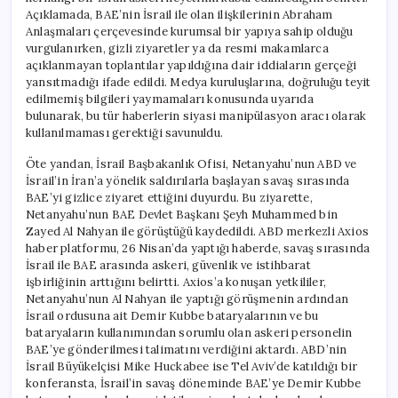
Açıklamada, BAE’nin İsrail ile olan ilişkilerinin Abraham
Anlaşmaları çerçevesinde kurumsal bir yapıya sahip olduğu
vurgulanırken, gizli ziyaretler ya da resmi makamlarca
açıklanmayan toplantılar yapıldığına dair iddiaların gerçeği
yansıtmadığı ifade edildi. Medya kuruluşlarına, doğruluğu teyit
edilmemiş bilgileri yaymamaları konusunda uyarıda
bulunarak, bu tür haberlerin siyasi manipülasyon aracı olarak
kullanılmaması gerektiği savunuldu.
Öte yandan, İsrail Başbakanlık Ofisi, Netanyahu’nun ABD ve
İsrail’in İran’a yönelik saldırılarla başlayan savaş sırasında
BAE’yi gizlice ziyaret ettiğini duyurdu. Bu ziyarette,
Netanyahu’nun BAE Devlet Başkanı Şeyh Muhammed bin
Zayed Al Nahyan ile görüştüğü kaydedildi. ABD merkezli Axios
haber platformu, 26 Nisan’da yaptığı haberde, savaş sırasında
İsrail ile BAE arasında askeri, güvenlik ve istihbarat
işbirliğinin arttığını belirtti. Axios’a konuşan yetkililer,
Netanyahu’nun Al Nahyan ile yaptığı görüşmenin ardından
İsrail ordusuna ait Demir Kubbe bataryalarının ve bu
bataryaların kullanımından sorumlu olan askeri personelin
BAE’ye gönderilmesi talimatını verdiğini aktardı. ABD’nin
İsrail Büyükelçisi Mike Huckabee ise Tel Aviv’de katıldığı bir
konferansta, İsrail’in savaş döneminde BAE’ye Demir Kubbe