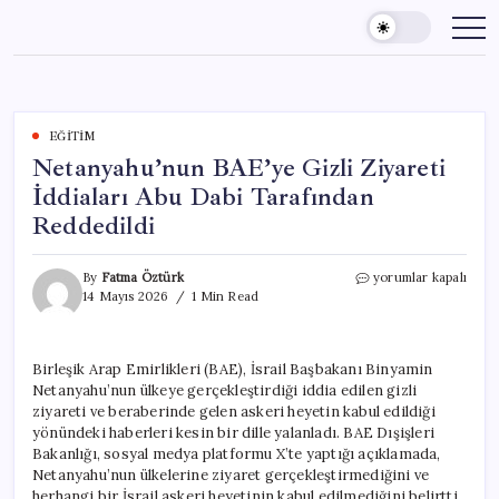
Skip
to
content
EĞITIM
Netanyahu’nun BAE’ye Gizli Ziyareti
İddiaları Abu Dabi Tarafından
Reddedildi
Netanyahu’nun
By
Fatma Öztürk
yorumlar kapalı
BAE’ye
14 Mayıs 2026
1 Min Read
Gizli
Ziyareti
İddiaları
Birleşik Arap Emirlikleri (BAE), İsrail Başbakanı Binyamin
Abu
Netanyahu’nun ülkeye gerçekleştirdiği iddia edilen gizli
Dabi
Tarafından
ziyareti ve beraberinde gelen askeri heyetin kabul edildiği
Reddedildi
yönündeki haberleri kesin bir dille yalanladı. BAE Dışişleri
için
Bakanlığı, sosyal medya platformu X’te yaptığı açıklamada,
Netanyahu’nun ülkelerine ziyaret gerçekleştirmediğini ve
herhangi bir İsrail askeri heyetinin kabul edilmediğini belirtti.