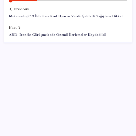
Previous
Meteoroloji 39 İlde Sarı Kod Uyarısı Verdi: Şiddetli Yağışlara Dikkat
Next
ABD: İran ile Görüşmelerde Önemli İlerlemeler Kaydedildi
SON YAZILAR
Şehrin CHP’de kalan tek belediye başkanıydı: İstifa
ettiğini duyurdu
9 milyon abonenin faturası kasım ayında ikiye