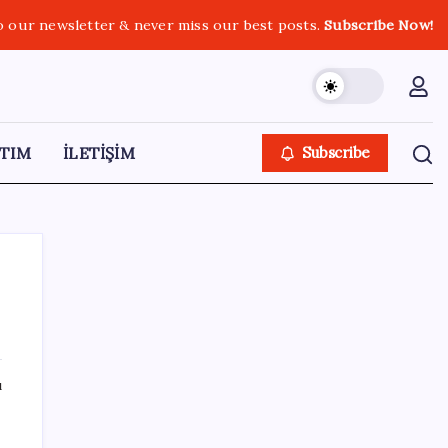
o our newsletter & never miss our best posts.
Subscribe Now!
TIM
İLETİŞİM
Subscribe
SON YAZILAR
ı
Parayla sebze alamayacağız