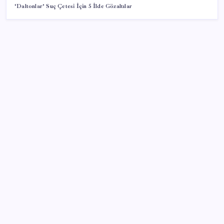
‘Daltonlar’ Suç Çetesi İçin 5 İlde Gözaltılar
SON YAZILAR
Parayla sebze alamayacağız
Sürekli maddi sorun yaşayan insanların beyni daha
çabuk yaşlanabiliyor: ‘Beyin de yoruluyor’
Airbnb, ürün geliştirme süreçlerinde yapay zekayı
kullanıyor
ABD’de kısa vadeli enflasyon beklentisi geriledi
Copilot için radikal karar: Microsoft logoyu