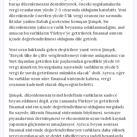
barışı düzenlemesini destekleyerek, önceki uygulamalarda
vergi oranlarının yüzde 2-3 civarında olduğunu hatırlattı. Yeni
düzenlemede önerilen yüzde 5’lik vergi oranını ise savundu.
İktidar yanlısı Sabah gazetesine konuşan Şimşek, bu
düzenlemenin yalnızca varlık beyanına odaklanmadığını, asıl
amacın bu varlıkların Türkiye’ye getirilerek finansal sistem
içinde değerlendirilmesi olduğunu dile getirdi.
Yeni oran hakkında gelen eleştirilere yanıt veren Şimşek,
“Birçok ülke ile çifte vergilendirmeyi önleme anlaşmamız var.
Yurt dışından getirilen kâr paylarından genellikle yüzde 10
vergi alınırken, bu uygulama sayesinde varlıkların yüzde 5
vergi ile yurda getirilmesi mümkün olacak” dedi. Ayrıca, eğer
bu varlıklar uzun süre finansal sistemde kalırsa, vergi
oranının kademeli olarak düşeceğini belirtti.
Şimşek, düzenlemenin temel hedefinin varlıkların sadece
beyan edilmesi değil, aynı zamanda Türkiye’ye getirilerek
finansal sistem içinde değerlendirilmesi olduğunu vurguladı.
Bu sayede, ülkenin finansal sisteminin büyümesi, sermaye
piyasalarının derinleşmesi ve ekonominin uzun vadeli kaynak
yapısının güçlenmesi amaçlanıyor. Ayrıca, beyan sonrası
finansal sistemde değerlendirilmeyen varlıklara daha yüksek
vergi uygulanacağı ve devlet tahvilleri veya vadeli hesaplarda