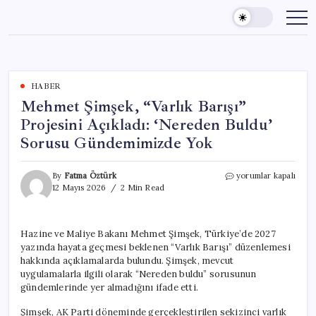
Skip
to
content
HABER
Mehmet Şimşek, “Varlık Barışı”
Projesini Açıkladı: ‘Nereden Buldu’
Sorusu Gündemimizde Yok
Mehmet
By
Fatma Öztürk
yorumlar kapalı
Şimşek,
12 Mayıs 2026
2 Min Read
“Varlık
Barışı”
Projesini
Hazine ve Maliye Bakanı Mehmet Şimşek, Türkiye’de 2027
Açıkladı:
yazında hayata geçmesi beklenen “Varlık Barışı” düzenlemesi
‘Nereden
Buldu’
hakkında açıklamalarda bulundu. Şimşek, mevcut
Sorusu
uygulamalarla ilgili olarak “Nereden buldu” sorusunun
Gündemimizde
gündemlerinde yer almadığını ifade etti.
Yok
için
Şimşek, AK Parti döneminde gerçekleştirilen sekizinci varlık