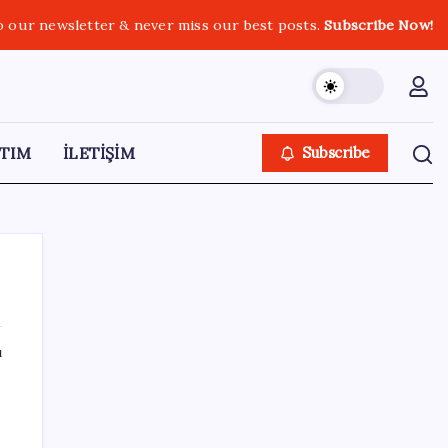
o our newsletter & never miss our best posts.
Subscribe Now!
TIM
İLETİŞİM
Subscribe
ı
SON YAZILAR
ABD tarım dışı istihdam verisinde negatif
sürpriz