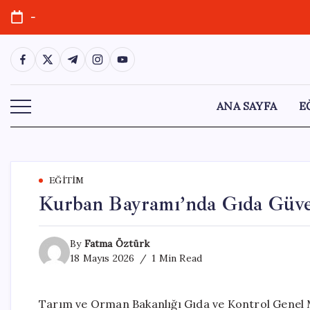
Skip
-
to
content
https://www.facebook.com/
https://twitter.com/
https://t.me/
https://www.instagram.com/
https://youtube.com/
ANA SAYFA
E
EĞITIM
Kurban Bayramı’nda Gıda Güvenl
By
Fatma Öztürk
18 Mayıs 2026
1 Min Read
Tarım ve Orman Bakanlığı Gıda ve Kontrol Genel 