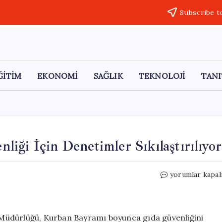
Subscribe t
ĞİTİM
EKONOMİ
SAĞLIK
TEKNOLOJİ
TANI
iği İçin Denetimler Sıkılaştırılıyor
Kurban
yorumlar kapal
Bayramı’nda
Gıda
Güvenliği
İçin
Müdürlüğü, Kurban Bayramı boyunca gıda güvenliğini