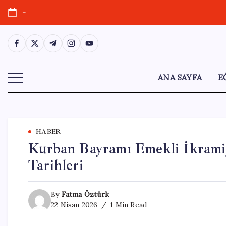
Skip
-
to
content
https://www.facebook.com/
https://twitter.com/
https://t.me/
https://www.instagram.com/
https://youtube.com/
ANA SAYFA
E
HABER
Kurban Bayramı Emekli İkramiy
Tarihleri
By
Fatma Öztürk
22 Nisan 2026
1 Min Read