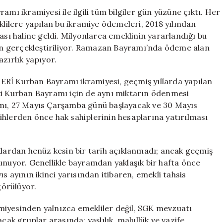
2026
mı ikramiyesi ile ilgili tüm bilgiler gün yüzüne çıktı. Her
Detayları
ilere yapılan bu ikramiye ödemeleri, 2018 yılından
ve
ası haline geldi. Milyonlarca emeklinin yararlandığı bu
Ödeme
n gerçekleştiriliyor. Ramazan Bayramı’nda ödeme alan
Tarihleri
zırlık yapıyor.
için
 Kurban Bayramı ikramiyesi, geçmiş yıllarda yapılan
yılki Kurban Bayramı için de aynı miktarın ödenmesi
amı, 27 Mayıs Çarşamba günü başlayacak ve 30 Mayıs
ihlerden önce hak sahiplerinin hesaplarına yatırılması
an henüz kesin bir tarih açıklanmadı; ancak geçmiş
ı sunuyor. Genellikle bayramdan yaklaşık bir hafta önce
s ayının ikinci yarısından itibaren, emekli tahsis
örülüyor.
esinden yalnızca emekliler değil, SGK mevzuatı
k gruplar arasında; yaşlılık, malullük ve vazife