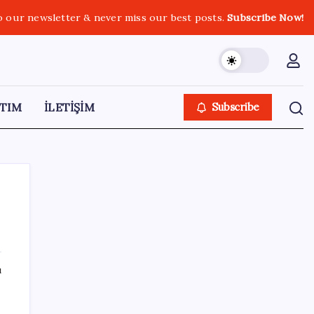
o our newsletter & never miss our best posts.
Subscribe Now!
TIM
İLETİŞİM
Subscribe
SON YAZILAR
ı
Copilot için radikal karar: Microsoft logoyu
değiştiriyor!