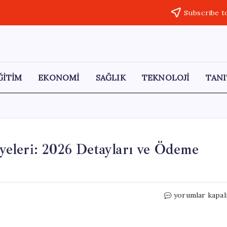
Subscribe t
ĞİTİM
EKONOMİ
SAĞLIK
TEKNOLOJİ
TANI
eleri: 2026 Detayları ve Ödeme
Kurban
yorumlar kapal
Bayramı
Emekli
İkramiyeleri: