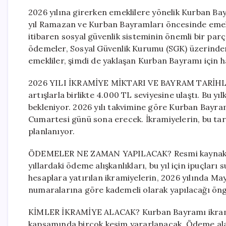
2026 yılına girerken emeklilere yönelik Kurban Bayra
yıl Ramazan ve Kurban Bayramları öncesinde emekl
itibaren sosyal güvenlik sisteminin önemli bir parç
ödemeler, Sosyal Güvenlik Kurumu (SGK) üzerinde
emekliler, şimdi de yaklaşan Kurban Bayramı için ha
2026 YILI İKRAMİYE MİKTARI VE BAYRAM TARİHLERİ
artışlarla birlikte 4.000 TL seviyesine ulaştı. Bu 
bekleniyor. 2026 yılı takvimine göre Kurban Bayr
Cumartesi günü sona erecek. İkramiyelerin, bu tar
planlanıyor.
ÖDEMELER NE ZAMAN YAPILACAK? Resmi kaynaklard
yıllardaki ödeme alışkanlıkları, bu yıl için ipuçlar
hesaplara yatırılan ikramiyelerin, 2026 yılında Mayı
numaralarına göre kademeli olarak yapılacağı öng
KİMLER İKRAMİYE ALACAK? Kurban Bayramı ikramiy
kapsamında birçok kesim yararlanacak. Ödeme alaca