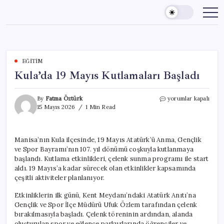
Skip
to
content
EĞITIM
Kula’da 19 Mayıs Kutlamaları Başladı
Kula’da
By
Fatma Öztürk
yorumlar kapalı
19
15 Mayıs 2026
1 Min Read
Mayıs
Kutlamaları
Başladı
Manisa’nın Kula ilçesinde, 19 Mayıs Atatürk’ü Anma, Gençlik
için
ve Spor Bayramı’nın 107. yıl dönümü coşkuyla kutlanmaya
başlandı. Kutlama etkinlikleri, çelenk sunma programı ile start
aldı. 19 Mayıs’a kadar sürecek olan etkinlikler kapsamında
çeşitli aktiviteler planlanıyor.
Etkinliklerin ilk günü, Kent Meydanı’ndaki Atatürk Anıtı’na
Gençlik ve Spor İlçe Müdürü Ufuk Özlem tarafından çelenk
bırakılmasıyla başladı. Çelenk töreninin ardından, alanda
oluşturulan spor ve eğlence parkurlarında öğrenciler ve