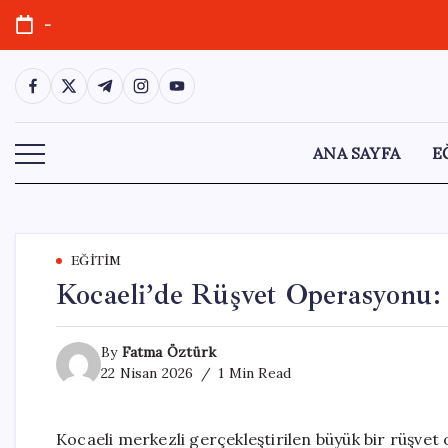
Skip
-
to
content
https://www.facebook.com/
https://twitter.com/
https://t.me/
https://www.instagram.com/
https://youtube.com/
ANA SAYFA
E
EĞITIM
Kocaeli’de Rüşvet Operasyonu: 
By
Fatma Öztürk
22 Nisan 2026
1 Min Read
Kocaeli merkezli gerçekleştirilen büyük bir rüşvet 