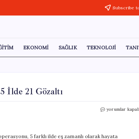
Subscribe t
ĞİTİM
EKONOMİ
SAĞLIK
TEKNOLOJİ
TANI
5 İlde 21 Gözaltı
Kocaeli’de
yorumlar kapal
Rüşvet
Operasyonu:
5
İlde
operasyonu, 5 farklı ilde eş zamanlı olarak hayata