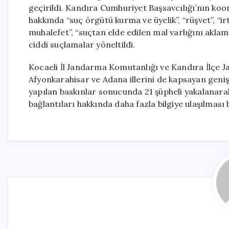
geçirildi. Kandıra Cumhuriyet Başsavcılığı’nın ko
hakkında “suç örgütü kurma ve üyelik”, “rüşvet”, “i
muhalefet”, “suçtan elde edilen mal varlığını aklam
ciddi suçlamalar yöneltildi.
Kocaeli İl Jandarma Komutanlığı ve Kandıra İlçe J
Afyonkarahisar ve Adana illerini de kapsayan geniş
yapılan baskınlar sonucunda 21 şüpheli yakalanarak
bağlantıları hakkında daha fazla bilgiye ulaşılması 