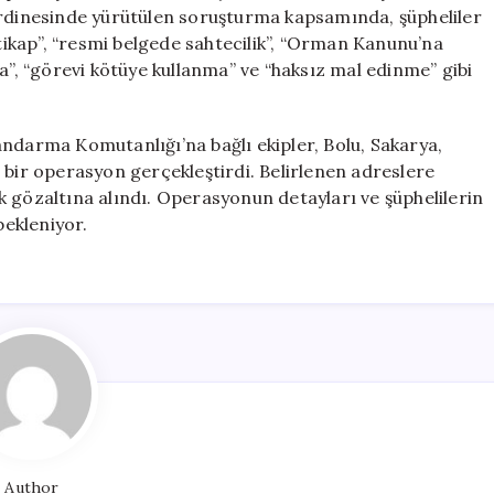
21
ordinesinde yürütülen soruşturma kapsamında, şüpheliler
Gözaltı
rtikap”, “resmi belgede sahtecilik”, “Orman Kanunu’na
için
a”, “görevi kötüye kullanma” ve “haksız mal edinme” gibi
andarma Komutanlığı’na bağlı ekipler, Bolu, Sakarya,
 bir operasyon gerçekleştirdi. Belirlenen adreslere
 gözaltına alındı. Operasyonun detayları ve şüphelilerin
bekleniyor.
Author