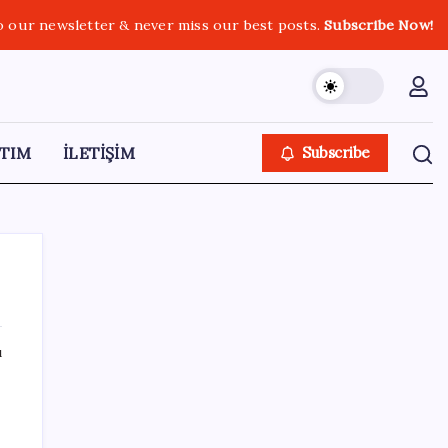
o our newsletter & never miss our best posts.
Subscribe Now!
TIM
İLETİŞİM
Subscribe
ı
SON YAZILAR
Akaryakıtta tabela değişiyor: Benzinde
indirim yolda