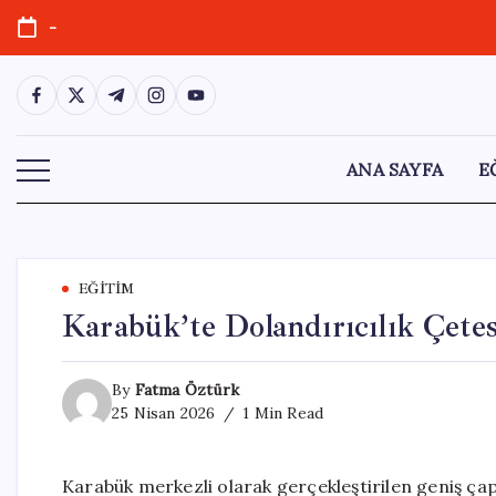
Skip
-
to
content
https://www.facebook.com/
https://twitter.com/
https://t.me/
https://www.instagram.com/
https://youtube.com/
ANA SAYFA
E
EĞITIM
Karabük’te Dolandırıcılık Çetes
By
Fatma Öztürk
25 Nisan 2026
1 Min Read
Karabük merkezli olarak gerçekleştirilen geniş çaplı