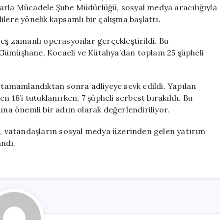
Kişi
larla Mücadele Şube Müdürlüğü, sosyal medya aracılığıyla
Tutuklandı
lere yönelik kapsamlı bir çalışma başlattı.
için
 eş zamanlı operasyonlar gerçekleştirildi. Bu
 Gümüşhane, Kocaeli ve Kütahya’dan toplam 25 şüpheli
i tamamlandıktan sonra adliyeye sevk edildi. Yapılan
8’i tutuklanırken, 7 şüpheli serbest bırakıldı. Bu
ına önemli bir adım olarak değerlendiriliyor.
rken, vatandaşların sosyal medya üzerinden gelen yatırım
andı.