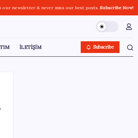
o our newsletter & never miss our best posts.
Subscribe Now!
TIM
İLETİŞİM
Subscribe
ı
SON YAZILAR
Bir sigara grubuna daha zam geldi: En
yüksek fiyat 130 TL oldu