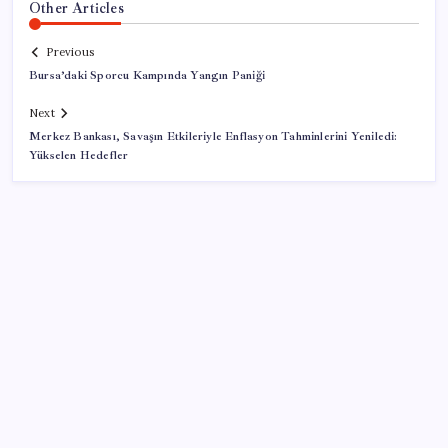
Other Articles
Previous
Bursa’daki Sporcu Kampında Yangın Paniği
Next
Merkez Bankası, Savaşın Etkileriyle Enflasyon Tahminlerini Yeniledi:
Yükselen Hedefler
SON YAZILAR
Bir sigara grubuna daha zam geldi: En yüksek fiyat
130 TL oldu