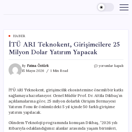
Skip
to
content
HABER
İTÜ ARI Teknokent, Girişimcilere 25
Milyon Dolar Yatırım Yapacak
İTÜ
By
Fatma Öztürk
yorumlar kapalı
ARI
15 Mayıs 2026
1 Min Read
Teknokent,
Girişimcilere
25
İTÜ ARI Teknokent, girişimcilik ekosistemine önemli bir katkı
Milyon
sağlamaya hazırlanıyor. Genel Müdür Prof. Dr. Attila Dikbaş’ın
Dolar
Yatırım
açıklamalarına göre, 25 milyon dolarlık Girişim Sermayesi
Yapacak
Yatırım Fonu ile önümüzdeki 5 yıl içinde 50 farklı girişime
için
yatırım yapılacak.
Gündem Teknoloji programında konuşan Dikbaş, “2026 yılı
itibarıyla odaklandığımız alanlar arasında yaşam birimleri,