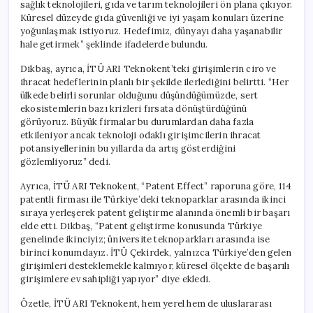
sağlık teknolojileri, gıda ve tarım teknolojileri ön plana çıkıyor.
Küresel düzeyde gıda güvenliği ve iyi yaşam konuları üzerine
yoğunlaşmak istiyoruz. Hedefimiz, dünyayı daha yaşanabilir
hale getirmek” şeklinde ifadelerde bulundu.
Dikbaş, ayrıca, İTÜ ARI Teknokent’teki girişimlerin ciro ve
ihracat hedeflerinin planlı bir şekilde ilerlediğini belirtti. “Her
ülkede belirli sorunlar olduğunu düşündüğümüzde, sert
ekosistemlerin bazı krizleri fırsata dönüştürdüğünü
görüyoruz. Büyük firmalar bu durumlardan daha fazla
etkileniyor ancak teknoloji odaklı girişimcilerin ihracat
potansiyellerinin bu yıllarda da artış gösterdiğini
gözlemliyoruz” dedi.
Ayrıca, İTÜ ARI Teknokent, “Patent Effect” raporuna göre, 114
patentli firması ile Türkiye’deki teknoparklar arasında ikinci
sıraya yerleşerek patent geliştirme alanında önemli bir başarı
elde etti. Dikbaş, “Patent geliştirme konusunda Türkiye
genelinde ikinciyiz; üniversite teknoparkları arasında ise
birinci konumdayız. İTÜ Çekirdek, yalnızca Türkiye’den gelen
girişimleri desteklemekle kalmıyor, küresel ölçekte de başarılı
girişimlere ev sahipliği yapıyor” diye ekledi.
Özetle, İTÜ ARI Teknokent, hem yerel hem de uluslararası