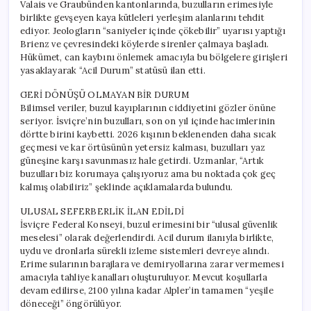
Valais ve Graubünden kantonlarında, buzulların erimesiyle
birlikte gevşeyen kaya kütleleri yerleşim alanlarını tehdit
ediyor. Jeologların “saniyeler içinde çökebilir” uyarısı yaptığı
Brienz ve çevresindeki köylerde sirenler çalmaya başladı.
Hükümet, can kaybını önlemek amacıyla bu bölgelere girişleri
yasaklayarak “Acil Durum” statüsü ilan etti.
GERİ DÖNÜŞÜ OLMAYAN BİR DURUM
Bilimsel veriler, buzul kayıplarının ciddiyetini gözler önüne
seriyor. İsviçre’nin buzulları, son on yıl içinde hacimlerinin
dörtte birini kaybetti. 2026 kışının beklenenden daha sıcak
geçmesi ve kar örtüsünün yetersiz kalması, buzulları yaz
güneşine karşı savunmasız hale getirdi. Uzmanlar, “Artık
buzulları biz korumaya çalışıyoruz ama bu noktada çok geç
kalmış olabiliriz” şeklinde açıklamalarda bulundu.
ULUSAL SEFERBERLİK İLAN EDİLDİ
İsviçre Federal Konseyi, buzul erimesini bir “ulusal güvenlik
meselesi” olarak değerlendirdi. Acil durum ilanıyla birlikte,
uydu ve dronlarla sürekli izleme sistemleri devreye alındı.
Erime sularının barajlara ve demiryollarına zarar vermemesi
amacıyla tahliye kanalları oluşturuluyor. Mevcut koşullarla
devam edilirse, 2100 yılına kadar Alpler’in tamamen “yeşile
döneceği” öngörülüyor.