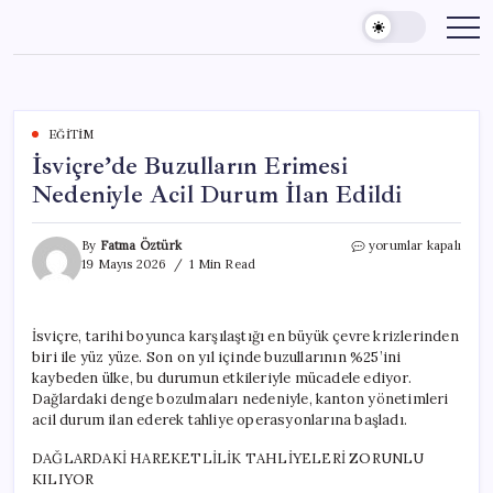
Skip
to
content
EĞITIM
İsviçre’de Buzulların Erimesi
Nedeniyle Acil Durum İlan Edildi
İsviçre’de
By
Fatma Öztürk
yorumlar kapalı
Buzulların
19 Mayıs 2026
1 Min Read
Erimesi
Nedeniyle
Acil
İsviçre, tarihi boyunca karşılaştığı en büyük çevre krizlerinden
Durum
biri ile yüz yüze. Son on yıl içinde buzullarının %25’ini
İlan
Edildi
kaybeden ülke, bu durumun etkileriyle mücadele ediyor.
için
Dağlardaki denge bozulmaları nedeniyle, kanton yönetimleri
acil durum ilan ederek tahliye operasyonlarına başladı.
DAĞLARDAKİ HAREKETLİLİK TAHLİYELERİ ZORUNLU
KILIYOR