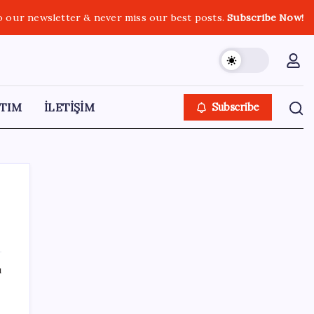
o our newsletter & never miss our best posts.
Subscribe Now!
TIM
İLETİŞİM
Subscribe
SON YAZILAR
ı
Şehrin CHP’de kalan tek belediye
başkanıydı: İstifa ettiğini duyurdu