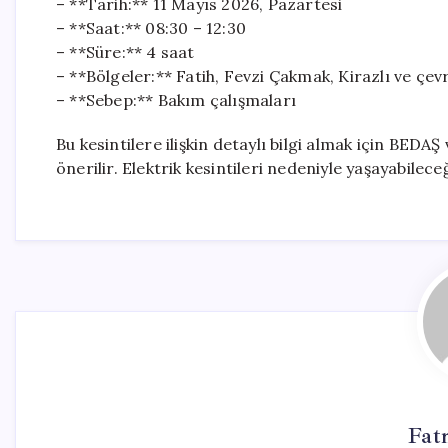
– **Tarih:** 11 Mayıs 2026, Pazartesi
– **Saat:** 08:30 – 12:30
– **Süre:** 4 saat
– **Bölgeler:** Fatih, Fevzi Çakmak, Kirazlı ve çev
– **Sebep:** Bakım çalışmaları
Bu kesintilere ilişkin detaylı bilgi almak için BEDA
önerilir. Elektrik kesintileri nedeniyle yaşayabileceğ
Fat