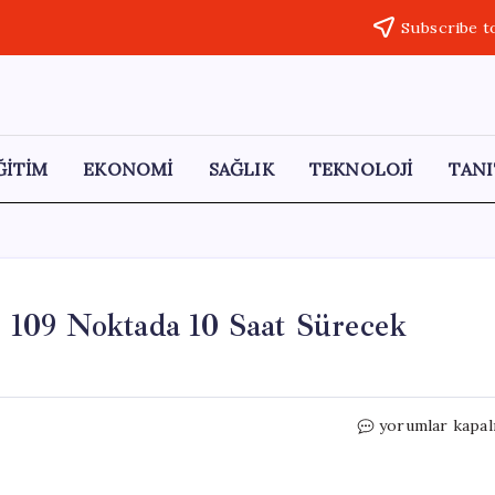
Subscribe t
ĞİTİM
EKONOMİ
SAĞLIK
TEKNOLOJİ
TANI
i: 109 Noktada 10 Saat Sürecek
İstanbul’da
yorumlar kapal
Elektrik
Kesintileri:
109