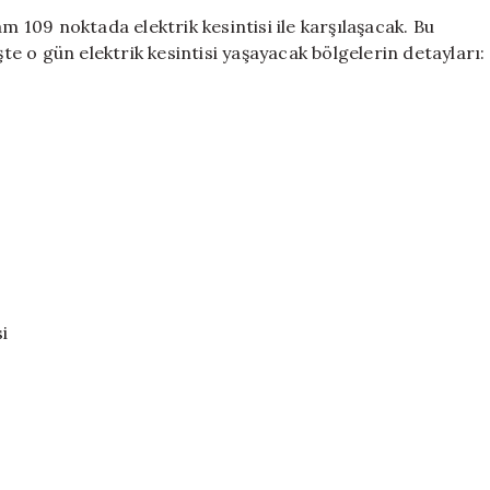
Noktada
m 109 noktada elektrik kesintisi ile karşılaşacak. Bu
10
şte o gün elektrik kesintisi yaşayacak bölgelerin detayları:
Saat
Sürecek
Kesintiler
için
si