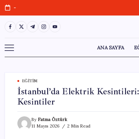
Skip
-
to
content
https://www.facebook.com/
https://twitter.com/
https://t.me/
https://www.instagram.com/
https://youtube.com/
ANA SAYFA
E
EĞITIM
İstanbul’da Elektrik Kesintiler
Kesintiler
By
Fatma Öztürk
11 Mayıs 2026
2 Min Read