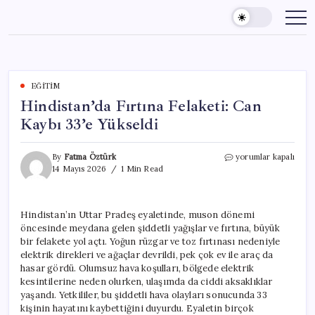
Skip
to
content
EĞITIM
Hindistan’da Fırtına Felaketi: Can
Kaybı 33’e Yükseldi
Hindistan’da
By
Fatma Öztürk
yorumlar kapalı
Fırtına
14 Mayıs 2026
1 Min Read
Felaketi:
Can
Kaybı
Hindistan’ın Uttar Pradeş eyaletinde, muson dönemi
33’e
öncesinde meydana gelen şiddetli yağışlar ve fırtına, büyük
Yükseldi
için
bir felakete yol açtı. Yoğun rüzgar ve toz fırtınası nedeniyle
elektrik direkleri ve ağaçlar devrildi, pek çok ev ile araç da
hasar gördü. Olumsuz hava koşulları, bölgede elektrik
kesintilerine neden olurken, ulaşımda da ciddi aksaklıklar
yaşandı. Yetkililer, bu şiddetli hava olayları sonucunda 33
kişinin hayatını kaybettiğini duyurdu. Eyaletin birçok