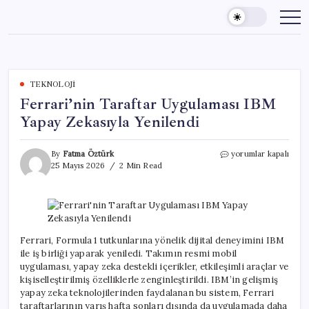
Skip
to
content
TEKNOLOJI
Ferrari’nin Taraftar Uygulaması IBM
Yapay Zekasıyla Yenilendi
Ferrari’nin
By
Fatma Öztürk
yorumlar kapalı
Taraftar
25 Mayıs 2026
2 Min Read
Uygulaması
IBM
Yapay
Zekasıyla
Yenilendi
için
Ferrari, Formula 1 tutkunlarına yönelik dijital deneyimini IBM
ile iş birliği yaparak yeniledi. Takımın resmi mobil
uygulaması, yapay zeka destekli içerikler, etkileşimli araçlar ve
kişiselleştirilmiş özelliklerle zenginleştirildi. IBM’in gelişmiş
yapay zeka teknolojilerinden faydalanan bu sistem, Ferrari
taraftarlarının yarış hafta sonları dışında da uygulamada daha