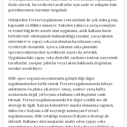
ifade ederek, bu verilerin taraftarlar için sade ve anlaşılır hale
getirilmesinin önemini vurguladı.
Geliştirilen Ferrari uygulaması yeni sürümü ile çok daha geniş
kapsamlı özellikler sunuyor. Eskiden yalnızca yarış sonuçları
ve temel bilgilerle sınırlı olan uygulama, artık kullanıcıların
birbirleriyle etkileşimde bulunabildiği oyunlar, yarış tahmin
sistemleri ve yapay zeka tarafından hazırlanan yarış
özetleriyle donatıldı. Ayrıca, takımın arka plandaki
operasyonlarına dair içeriklerin sayısı da artırıldı.
Uygulamadaki yapay zeka destekli yardımcı sistem sayesinde
taraftarlar, yarışlar, pilotlar veya takım hakkında doğrudan
sorular sorabiliyor.
IBM, spor organizasyonlarında geliştirdiği diğer
uygulamalardan farklı olarak Ferrari uygulamasında hikaye
anlatımını ön plana çıkarıyor. Amaç, sadece yarış hafta
sonlarında değil, yıl boyunca kullanıcı etkileşimini canlı
tutmak. Ferrari uygulamasındaki bir diğer yenilik ise dil
desteği ile ilgili. İtalyan kökenli bir marka olmasına rağmen,
daha önce İtalyanca dil seçeneği sunmayan Ferrari
uygulamasına, IBM ortaklığı sonrası İtalyanca desteği de
eklendi. Kullanıcı davranışlarını analiz eden yapay zeka
sistemleri ise, hangi içeriklerin daha fazla ilgi gördüğünü ve