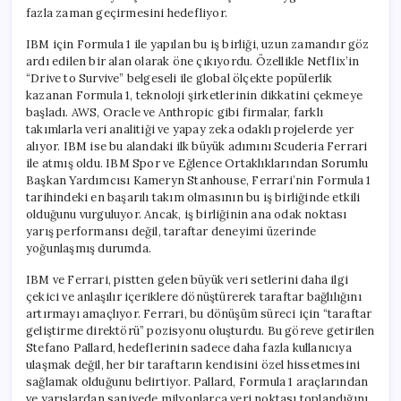
fazla zaman geçirmesini hedefliyor.
IBM için Formula 1 ile yapılan bu iş birliği, uzun zamandır göz
ardı edilen bir alan olarak öne çıkıyordu. Özellikle Netflix’in
“Drive to Survive” belgeseli ile global ölçekte popülerlik
kazanan Formula 1, teknoloji şirketlerinin dikkatini çekmeye
başladı. AWS, Oracle ve Anthropic gibi firmalar, farklı
takımlarla veri analitiği ve yapay zeka odaklı projelerde yer
alıyor. IBM ise bu alandaki ilk büyük adımını Scuderia Ferrari
ile atmış oldu. IBM Spor ve Eğlence Ortaklıklarından Sorumlu
Başkan Yardımcısı Kameryn Stanhouse, Ferrari’nin Formula 1
tarihindeki en başarılı takım olmasının bu iş birliğinde etkili
olduğunu vurguluyor. Ancak, iş birliğinin ana odak noktası
yarış performansı değil, taraftar deneyimi üzerinde
yoğunlaşmış durumda.
IBM ve Ferrari, pistten gelen büyük veri setlerini daha ilgi
çekici ve anlaşılır içeriklere dönüştürerek taraftar bağlılığını
artırmayı amaçlıyor. Ferrari, bu dönüşüm süreci için “taraftar
geliştirme direktörü” pozisyonu oluşturdu. Bu göreve getirilen
Stefano Pallard, hedeflerinin sadece daha fazla kullanıcıya
ulaşmak değil, her bir taraftarın kendisini özel hissetmesini
sağlamak olduğunu belirtiyor. Pallard, Formula 1 araçlarından
ve yarışlardan saniyede milyonlarca veri noktası toplandığını