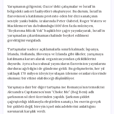
Yarışmanın gölgesini, Gazze’deki çatışmalar ve İsrail’in
bölgedeki askeri faaliyetleri oluşturuyor. Bu durum, İsrail’in
Eurovision’a katılımını protesto eden bir dizi sanatçının
sesiyle yankı buldu. Aralarında Peter Gabriel, Roger Waters ve
Macklemore’un da bulunduğu 1100’den fazla müzisyen,
“Soykırıma Müzik Yok” başlıklı bir çağrı yayınlayarak, İsrail’in
yarışmadan çıkarılmaması halinde boykot edilmesi
gerektiğini vurguladı.
Tartışmalar sadece açıklamalarla sınırlı kalmadı; İspanya,
İrlanda, Hollanda, Slovenya ve İzlanda gibi ülkeler, yarışmaya
katılmama kararı alarak organizasyondan çekildiklerini
duyurdu. Ayrıca bazı ulusal yayıncıların Eurovision yayınlarını
durduracağı bilgisi de gündeme geldi. Bu gelişmelerin, her yıl
yaklaşık 170 milyon izleyiciye ulaşan izlenme oranları üzerinde
olumsuz bir etkisi olabileceği düşünülüyor.
Yarışmaya dair bir diğer tartışma ise Romanya’nın temsilcisi
Alexandra Capitanescu’nun “Choke Me” (Boğ Beni) adlı
şarkısının sözleri üzerinden yapıldı. Şarkının şiddet
çağrıştırdığı iddiasıyla eleştirilen sanatçı, bu eserin gerçek
bir şiddeti değil, bireyin içsel mücadelelerini anlattığını
savunarak karşılık verdi.