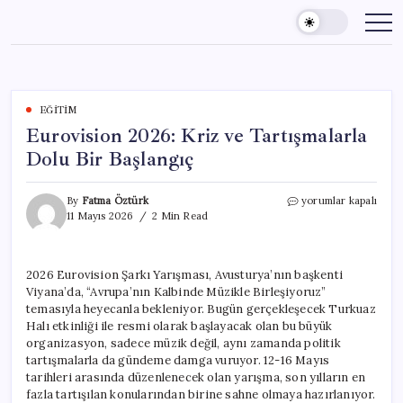
Skip
to
content
EĞITIM
Eurovision 2026: Kriz ve Tartışmalarla
Dolu Bir Başlangıç
Eurovision
By
Fatma Öztürk
yorumlar kapalı
2026:
11 Mayıs 2026
2 Min Read
Kriz
ve
Tartışmalarla
2026 Eurovision Şarkı Yarışması, Avusturya’nın başkenti
Dolu
Viyana’da, “Avrupa’nın Kalbinde Müzikle Birleşiyoruz”
Bir
Başlangıç
temasıyla heyecanla bekleniyor. Bugün gerçekleşecek Turkuaz
için
Halı etkinliği ile resmi olarak başlayacak olan bu büyük
organizasyon, sadece müzik değil, aynı zamanda politik
tartışmalarla da gündeme damga vuruyor. 12-16 Mayıs
tarihleri arasında düzenlenecek olan yarışma, son yılların en
fazla tartışılan konularından birine sahne olmaya hazırlanıyor.