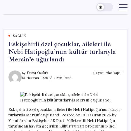
Skip
to
content
SAĞLIK
Eskişehirli özel çocuklar, aileleri ile
Nebi Hatipoğlu’nun kültür turlarıyla
Mersin’e uğurlandı
Eskişehirli
By
Fatma Öztürk
yorumlar kapalı
özel
10 Haziran 2026
1 Min Read
çocuklar,
aileleri
ile
Nebi
Hatipoğlu’nun
kültür
Eskişehirli özel çocuklar, aileleri ile Nebi Hatipoğlu’nun kültür
turlarıyla
turlarıyla Mersin’e uğurlandı Posted on 10 Haziran 2026 by
Mersin’e
Yusuf Arslan Eskişehir AK Parti Milletvekili Nebi Hatipoğlu
uğurlandı
tarafından hayata geçirilen Kültür Turları projesinin ikinci
için