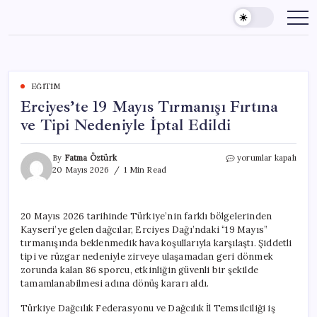
Skip
to
content
EĞITIM
Erciyes’te 19 Mayıs Tırmanışı Fırtına
ve Tipi Nedeniyle İptal Edildi
Erciyes’te
By
Fatma Öztürk
yorumlar kapalı
19
20 Mayıs 2026
1 Min Read
Mayıs
Tırmanışı
Fırtına
20 Mayıs 2026 tarihinde Türkiye’nin farklı bölgelerinden
ve
Kayseri’ye gelen dağcılar, Erciyes Dağı’ndaki “19 Mayıs”
Tipi
Nedeniyle
tırmanışında beklenmedik hava koşullarıyla karşılaştı. Şiddetli
İptal
tipi ve rüzgar nedeniyle zirveye ulaşamadan geri dönmek
Edildi
zorunda kalan 86 sporcu, etkinliğin güvenli bir şekilde
için
tamamlanabilmesi adına dönüş kararı aldı.
Türkiye Dağcılık Federasyonu ve Dağcılık İl Temsilciliği iş