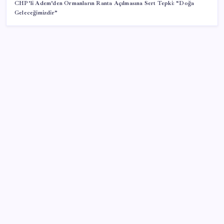
CHP’li Adem’den Ormanların Ranta Açılmasına Sert Tepki: “Doğa
Geleceğimizdir”
SON YAZILAR
Akaryakıtta tabela değişiyor: Benzinde indirim yolda
Şehrin CHP’de kalan tek belediye başkanıydı: İstifa
ettiğini duyurdu
9 milyon abonenin faturası kasım ayında ikiye
katlanacak
WhatsApp’ta hesap krizi; milyonlarca kişinin hesabı