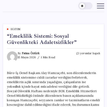
Skip
to
content
EĞITIM
“Emeklilik Sistemi: Sosyal
Güvenlikteki Adaletsizlikler”
“Emeklilik
By
Fatma Öztürk
yorumlar kapalı
Sistemi:
15 Mayıs 2026
1 Min Read
Sosyal
Güvenlikteki
Adaletsizlikler”
Büro-İş Genel Başkanı Alay Hamzaçebi, son düzenlemelerin
için
emeklilik sistemine ciddi zararlar verdiğini belirterek,
emeklilerin açlık sınırında yaşadığını, çalışanların ise
yoksulluk içinde hayat mücadelesi verdiğini dile getirdi.
Sosyal Güvenlik Haftası nedeniyle SGK Emeklilik Hizmetleri
Genel Müdürlüğü önünde düzenlenen basın açıklamasında
konuşan Hamzaçebi, seyyanen zamlar ve tazminatların emekli
keseneğine dahil edilmediğini ifade ederek, bu durumun kamu