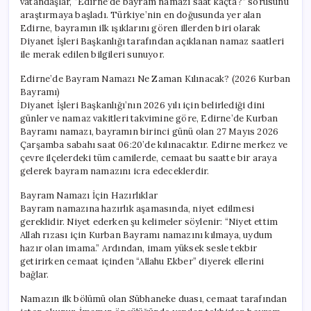
vatandaşlar, “Edirne’de bayram namazı saat kaçta?” sorusunu
araştırmaya başladı. Türkiye’nin en doğusunda yer alan
Edirne, bayramın ilk ışıklarını gören illerden biri olarak
Diyanet İşleri Başkanlığı tarafından açıklanan namaz saatleri
ile merak edilen bilgileri sunuyor.
Edirne’de Bayram Namazı Ne Zaman Kılınacak? (2026 Kurban
Bayramı)
Diyanet İşleri Başkanlığı’nın 2026 yılı için belirlediği dini
günler ve namaz vakitleri takvimine göre, Edirne’de Kurban
Bayramı namazı, bayramın birinci günü olan 27 Mayıs 2026
Çarşamba sabahı saat 06:20’de kılınacaktır. Edirne merkez ve
çevre ilçelerdeki tüm camilerde, cemaat bu saatte bir araya
gelerek bayram namazını icra edeceklerdir.
Bayram Namazı İçin Hazırlıklar
Bayram namazına hazırlık aşamasında, niyet edilmesi
gereklidir. Niyet ederken şu kelimeler söylenir: “Niyet ettim
Allah rızası için Kurban Bayramı namazını kılmaya, uydum
hazır olan imama.” Ardından, imam yüksek sesle tekbir
getirirken cemaat içinden “Allahu Ekber” diyerek ellerini
bağlar.
Namazın ilk bölümü olan Sübhaneke duası, cemaat tarafından