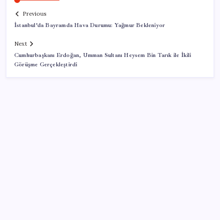
Previous
İstanbul’da Bayramda Hava Durumu: Yağmur Bekleniyor
Next
Cumhurbaşkanı Erdoğan, Umman Sultanı Heysem Bin Tarık ile İkili
Görüşme Gerçekleştirdi
SON YAZILAR
Şehrin CHP’de kalan tek belediye başkanıydı: İstifa
ettiğini duyurdu