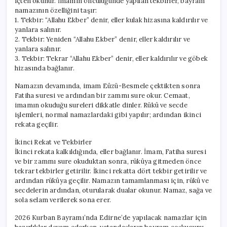
içten okunur. İmamın öncülüğünde yapılan tekbirler, bayram
namazının özelliğini taşır:
1. Tekbir: “Allahu Ekber” denir, eller kulak hizasına kaldırılır ve
yanlara salınır.
2. Tekbir: Yeniden “Allahu Ekber” denir, eller kaldırılır ve
yanlara salınır.
3. Tekbir: Tekrar “Allahu Ekber” denir, eller kaldırılır ve göbek
hizasında bağlanır.
Namazın devamında, imam Eûzü-Besmele çektikten sonra
Fatiha suresi ve ardından bir zammı sure okur. Cemaat,
imamın okuduğu sureleri dikkatle dinler. Rükû ve secde
işlemleri, normal namazlardaki gibi yapılır; ardından ikinci
rekata geçilir.
İkinci Rekat ve Tekbirler
İkinci rekata kalkıldığında, eller bağlanır. İmam, Fatiha suresi
ve bir zammı sure okuduktan sonra, rükûya gitmeden önce
tekrar tekbirler getirilir. İkinci rekatta dört tekbir getirilir ve
ardından rükûya geçilir. Namazın tamamlanması için, rükû ve
secdelerin ardından, oturularak dualar okunur. Namaz, sağa ve
sola selam verilerek sona erer.
2026 Kurban Bayramı’nda Edirne’de yapılacak namazlar için