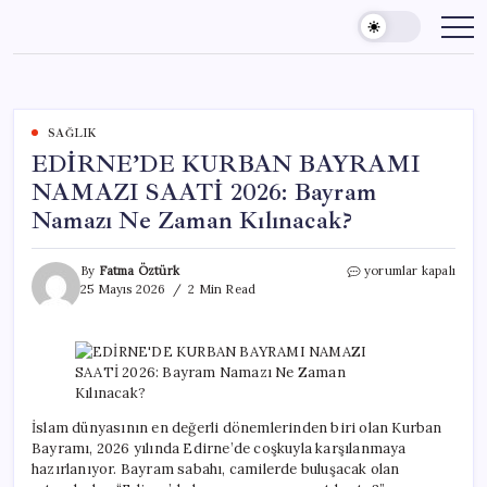
Skip
to
content
SAĞLIK
EDİRNE’DE KURBAN BAYRAMI
NAMAZI SAATİ 2026: Bayram
Namazı Ne Zaman Kılınacak?
EDİRNE’DE
By
Fatma Öztürk
yorumlar kapalı
KURBAN
25 Mayıs 2026
2 Min Read
BAYRAMI
NAMAZI
SAATİ
2026:
Bayram
Namazı
Ne
İslam dünyasının en değerli dönemlerinden biri olan Kurban
Zaman
Bayramı, 2026 yılında Edirne’de coşkuyla karşılanmaya
Kılınacak?
hazırlanıyor. Bayram sabahı, camilerde buluşacak olan
için