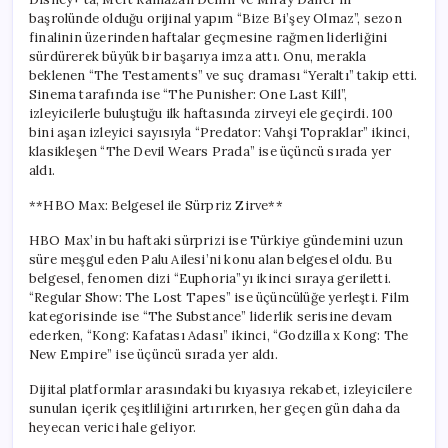
başrolünde olduğu orijinal yapım “Bize Bi’şey Olmaz”, sezon
finalinin üzerinden haftalar geçmesine rağmen liderliğini
sürdürerek büyük bir başarıya imza attı. Onu, merakla
beklenen “The Testaments” ve suç draması “Yeraltı” takip etti.
Sinema tarafında ise “The Punisher: One Last Kill”,
izleyicilerle buluştuğu ilk haftasında zirveyi ele geçirdi. 100
bini aşan izleyici sayısıyla “Predator: Vahşi Topraklar” ikinci,
klasikleşen “The Devil Wears Prada” ise üçüncü sırada yer
aldı.
**HBO Max: Belgesel ile Sürpriz Zirve**
HBO Max’in bu haftaki sürprizi ise Türkiye gündemini uzun
süre meşgul eden Palu Ailesi’ni konu alan belgesel oldu. Bu
belgesel, fenomen dizi “Euphoria”yı ikinci sıraya geriletti.
“Regular Show: The Lost Tapes” ise üçüncülüğe yerleşti. Film
kategorisinde ise “The Substance” liderlik serisine devam
ederken, “Kong: Kafatası Adası” ikinci, “Godzilla x Kong: The
New Empire” ise üçüncü sırada yer aldı.
Dijital platformlar arasındaki bu kıyasıya rekabet, izleyicilere
sunulan içerik çeşitliliğini artırırken, her geçen gün daha da
heyecan verici hale geliyor.