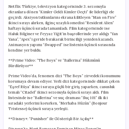
Netflix Türkiye, televizyon kategorisinde 3. sezonuyla
ekranlara dönen “Kimler Geldi Kimler Geçti” ile liderliği ele
geçirdi. Aksiyon tutkunlarını ekrana kilitleyen “Man on Fire”
ikinci sırayı alırken, ilginç uzaylı komedisi “Resident Alien”
haftayı üçüncü sırada tamamladı. Film kategorisinde ise
Haluk Bilginer ve Feyyaz Yiğit’in başrollerinde yer aldığı “Yan
Yana”, “Apex”i geride bırakarak birinciliği yeniden kazandı.
Animasyon yapımı “Swapped” ise listenin üçüncü sırasında
kendine yer buldu.
**Prime Video: “The Boys” ve “Ballerina” Hükmünü
Sürdürüyor**
Prime Video’da, fenomen dizi “The Boys” zirvedeki konumunu
korumaya devam ediyor. Yerli dizi kategorisinde dikkat çeken
“Eşref Rüya” ikinci sıraya güçlü bir giriş yaparken, casusluk
temalı “Citadel” ikinci sezonuyla üçüncü sırayı aldı. Film
listesinde ise “Ballerina” ve suç draması “Suç 101” ilk iki
sıradaki yerlerini korurken, “Merhaba Hüzün” (Bonjour
Tristesse) üçüncü sıraya yerleşti.
**Disney+: “Punisher” ile Gösterişli Bir Açılış**
Disney+’ta, Mert Ramazan Demir ve Miray Daner’in