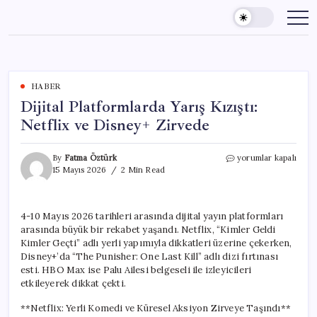
Skip
to
content
HABER
Dijital Platformlarda Yarış Kızıştı:
Netflix ve Disney+ Zirvede
Dijital
By
Fatma Öztürk
yorumlar kapalı
Platformlarda
15 Mayıs 2026
2 Min Read
Yarış
Kızıştı:
Netflix
4-10 Mayıs 2026 tarihleri arasında dijital yayın platformları
ve
arasında büyük bir rekabet yaşandı. Netflix, “Kimler Geldi
Disney+
Zirvede
Kimler Geçti” adlı yerli yapımıyla dikkatleri üzerine çekerken,
için
Disney+’da “The Punisher: One Last Kill” adlı dizi fırtınası
esti. HBO Max ise Palu Ailesi belgeseli ile izleyicileri
etkileyerek dikkat çekti.
**Netflix: Yerli Komedi ve Küresel Aksiyon Zirveye Taşındı**