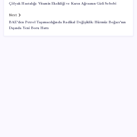
Çölyak Hastalığı: Vitamin Eksikliği ve Karın Ağrısının Gizli Sebebi
Next
BAE’den Petrol Taşımacılığında Radikal Değişiklik: Hürmüz Boğazı’nın
Dışında Yeni Boru Hattı
SON YAZILAR
Türkiye, Suudi Arabistan ve Pakistan üçlü savunma
anlaşması imzalayacak
Bir sigara grubuna daha zam geldi: En yüksek fiyat
130 TL oldu