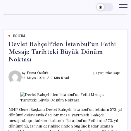
Skip
to
content
EĞITIM
Devlet Bahçeli’den İstanbul’un Fethi
Mesajı: Tarihteki Büyük Dönüm
Noktası
Devlet
By
Fatma Öztürk
yorumlar kapalı
Bahçeli’den
28 Mayıs 2026
2 Min Read
İstanbul’un
Fethi
Mesajı:
Tarihteki
Büyük
Dönüm
MHP Genel Başkanı Devlet Bahçeli, İstanbul’un fethinin 573. yıl
Noktası
dönümü dolayısıyla özel bir mesaj yayımladı. Bahçeli,
için
mesajında şu ifadeleri kullandı: “İstanbul’un Fethi’nin 573. yıl
dönümünü, tarihin derinliklerinden bugüne kadar uzanan