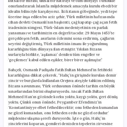
kutsal bir mirası, ulusal bir hatırayı ve tüm dünyayı Türklükle
onurlandırarak İslam’la müjdelemek amacıyla kurulu ebedi bir
idealin bilinciyle karşılıyoruz. İki kıtanın göbeğinde, yedi tepe
üzerine inşa edilen bu aziz şehir, Türk milletinin hafızasında
cihan devleti Osmanlı’nın başkenti, çağ kapatıp çağ açan fetih
iradesinin simgesi, Türk-İslam medeniyetinin en parlak
yansıması ve tarihimizin en değerli tacıdır. 29 Mayıs 1453’te
gerçekleşen fetih, asırların özlemini sona erdirmiş, çağların
seyrini değiştirmiş, Türk milletinin imanı ile yoğurulmuş
kararlılığını tüm dünyaya ilan etmiştir. Yıkılan Bizans
surlarıyla birlikte, ‘aşılamaz’ denilen tüm engeller ve
‘geçilemez’ kabul edilen eşikler, birer birer aşılmıştır.”
Bahçeli, Osmanlı Padişahı Fatih Sultan Mehmed’in fetihteki
kararlılığına dikkat çekerek, “Haliç’in girişinde kurulan demir
zincir ve burçlarda kullanılan Grejuva ateşiyle tahkim edilmiş
Bizans savunması, Türk ordusunun önünde tarihin en büyük
sınavlarından birini oluşturuyordu. Ancak Fatih Sultan
Mehmed Han’ın gözünde korku yoktu, kaygı yoktu, geri dönüş
yoktu. Çünkü onun önünde, Peygamber Efendimiz’in
‘Konstantiniyye elbet fethedilecektir; onu fetheden kumandan
ne güzel kumandan, onu fetheden ordu ne güzel ordudur’
müjdesine ulaşma şerefi duruyordu. İşte o gün, Haliç’in
zincirlerini koparan, gemileri denizden tepelerin zirvesine