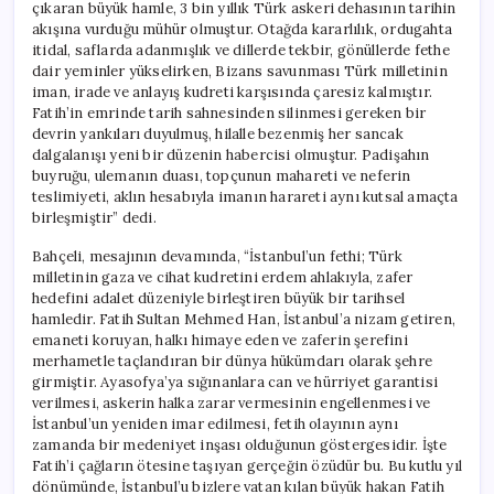
çıkaran büyük hamle, 3 bin yıllık Türk askeri dehasının tarihin
akışına vurduğu mühür olmuştur. Otağda kararlılık, ordugahta
itidal, saflarda adanmışlık ve dillerde tekbir, gönüllerde fethe
dair yeminler yükselirken, Bizans savunması Türk milletinin
iman, irade ve anlayış kudreti karşısında çaresiz kalmıştır.
Fatih’in emrinde tarih sahnesinden silinmesi gereken bir
devrin yankıları duyulmuş, hilalle bezenmiş her sancak
dalgalanışı yeni bir düzenin habercisi olmuştur. Padişahın
buyruğu, ulemanın duası, topçunun mahareti ve neferin
teslimiyeti, aklın hesabıyla imanın harareti aynı kutsal amaçta
birleşmiştir” dedi.
Bahçeli, mesajının devamında, “İstanbul’un fethi; Türk
milletinin gaza ve cihat kudretini erdem ahlakıyla, zafer
hedefini adalet düzeniyle birleştiren büyük bir tarihsel
hamledir. Fatih Sultan Mehmed Han, İstanbul’a nizam getiren,
emaneti koruyan, halkı himaye eden ve zaferin şerefini
merhametle taçlandıran bir dünya hükümdarı olarak şehre
girmiştir. Ayasofya’ya sığınanlara can ve hürriyet garantisi
verilmesi, askerin halka zarar vermesinin engellenmesi ve
İstanbul’un yeniden imar edilmesi, fetih olayının aynı
zamanda bir medeniyet inşası olduğunun göstergesidir. İşte
Fatih’i çağların ötesine taşıyan gerçeğin özüdür bu. Bu kutlu yıl
dönümünde, İstanbul’u bizlere vatan kılan büyük hakan Fatih