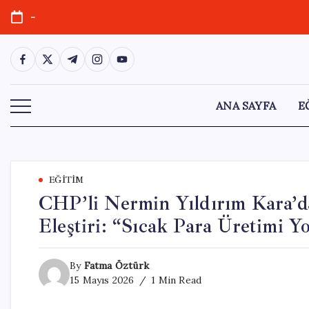
Skip
-
to
content
https://www.facebook.com/
https://twitter.com/
https://t.me/
https://www.instagram.com/
https://youtube.com/
ANA SAYFA
E
EĞITIM
CHP’li Nermin Yıldırım Kara’da
Eleştiri: “Sıcak Para Üretimi Y
By
Fatma Öztürk
15 Mayıs 2026
1 Min Read