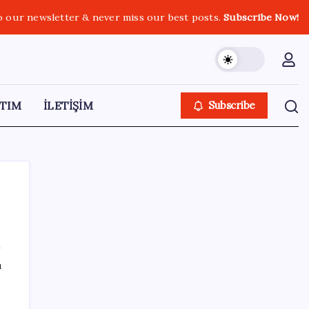
o our newsletter & never miss our best posts.
Subscribe Now!
TIM
İLETİŞİM
Subscribe
SON YAZILAR
ı
Bir sigara grubuna daha zam geldi: En
yüksek fiyat 130 TL oldu