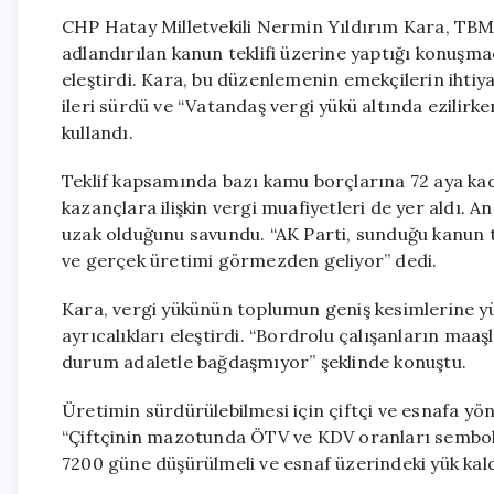
CHP Hatay Milletvekili Nermin Yıldırım Kara, TBMM
adlandırılan kanun teklifi üzerine yaptığı konuşmada
eleştirdi. Kara, bu düzenlemenin emekçilerin ihtiy
ileri sürdü ve “Vatandaş vergi yükü altında ezilirke
kullandı.
Teklif kapsamında bazı kamu borçlarına 72 aya kad
kazançlara ilişkin vergi muafiyetleri de yer aldı.
uzak olduğunu savundu. “AK Parti, sunduğu kanun te
ve gerçek üretimi görmezden geliyor” dedi.
Kara, vergi yükünün toplumun geniş kesimlerine yük
ayrıcalıkları eleştirdi. “Bordrolu çalışanların maaşl
durum adaletle bağdaşmıyor” şeklinde konuştu.
Üretimin sürdürülebilmesi için çiftçi ve esnafa yö
“Çiftçinin mazotunda ÖTV ve KDV oranları sembolik
7200 güne düşürülmeli ve esnaf üzerindeki yük kald