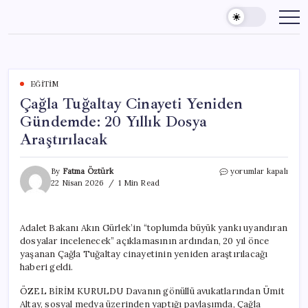
Skip
to
content
EĞITIM
Çağla Tuğaltay Cinayeti Yeniden
Gündemde: 20 Yıllık Dosya
Araştırılacak
Çağla
By
Fatma Öztürk
yorumlar kapalı
Tuğaltay
22 Nisan 2026
1 Min Read
Cinayeti
Yeniden
Gündemde:
Adalet Bakanı Akın Gürlek’in “toplumda büyük yankı uyandıran
20
dosyalar incelenecek” açıklamasının ardından, 20 yıl önce
Yıllık
Dosya
yaşanan Çağla Tuğaltay cinayetinin yeniden araştırılacağı
Araştırılacak
haberi geldi.
için
ÖZEL BİRİM KURULDU Davanın gönüllü avukatlarından Ümit
Altay, sosyal medya üzerinden yaptığı paylaşımda, Çağla