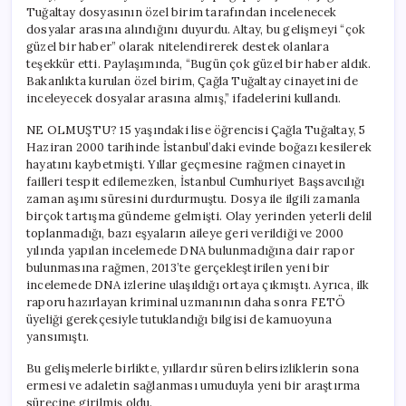
Tuğaltay dosyasının özel birim tarafından incelenecek
dosyalar arasına alındığını duyurdu. Altay, bu gelişmeyi “çok
güzel bir haber” olarak nitelendirerek destek olanlara
teşekkür etti. Paylaşımında, “Bugün çok güzel bir haber aldık.
Bakanlıkta kurulan özel birim, Çağla Tuğaltay cinayetini de
inceleyecek dosyalar arasına almış,” ifadelerini kullandı.
NE OLMUŞTU? 15 yaşındaki lise öğrencisi Çağla Tuğaltay, 5
Haziran 2000 tarihinde İstanbul’daki evinde boğazı kesilerek
hayatını kaybetmişti. Yıllar geçmesine rağmen cinayetin
failleri tespit edilemezken, İstanbul Cumhuriyet Başsavcılığı
zaman aşımı süresini durdurmuştu. Dosya ile ilgili zamanla
birçok tartışma gündeme gelmişti. Olay yerinden yeterli delil
toplanmadığı, bazı eşyaların aileye geri verildiği ve 2000
yılında yapılan incelemede DNA bulunmadığına dair rapor
bulunmasına rağmen, 2013’te gerçekleştirilen yeni bir
incelemede DNA izlerine ulaşıldığı ortaya çıkmıştı. Ayrıca, ilk
raporu hazırlayan kriminal uzmanının daha sonra FETÖ
üyeliği gerekçesiyle tutuklandığı bilgisi de kamuoyuna
yansımıştı.
Bu gelişmelerle birlikte, yıllardır süren belirsizliklerin sona
ermesi ve adaletin sağlanması umuduyla yeni bir araştırma
sürecine girilmiş oldu.