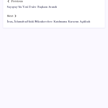
Previous
Sayıştay’da Yeni Daire Başkanı Atandı
Next
İran, İslamabad’daki Müzakerelere Katılmama Kararını Açıkladı
SON YAZILAR
Bir sigara grubuna daha zam geldi: En yüksek fiyat
130 TL oldu
Akaryakıtta tabela değişiyor: Benzinde indirim yolda
Şehrin CHP’de kalan tek belediye başkanıydı: İstifa