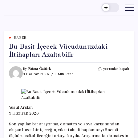
Skip
to
content
HABER
Bu Basit İçecek Vücudunuzdaki
İltihapları Azaltabilir
Bu
By
Fatma Öztürk
yorumlar kapalı
Basit
9 Haziran 2026
1 Min Read
İçecek
Vücudunuzdaki
İltihapları
Azaltabilir
için
Yusuf Arslan
9 Haziran 2026
Son yapılan bir araştırma, domates ve soya karışımından
oluşan basit bir içeceğin, vücuttaki iltihaplanmayı önemli
ölçüde azaltabileceğini ortaya koydu. Araştırmada, domatesin