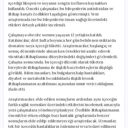
içerdiği likopen ve soyanın zengin izoflavon kaynakları
kullanıldı. Önceki çalışmalar, bu bileşenlerin antioksidan ve
iltihap karşıtı özellikler taşıdığını göstermişti. Yeni
araştırmada ise bu bileşenlerin insan sağlığı üzerindeki
etkileri detaylı şekilde incelendi.
Çalışmaya obezite sorunu yaşayan 12 yetişkin katıldı.
Katılımcılar, dört hafta boyunca her gün belirlenen miktarda
domates-soya içeceği tüketti. Araştırmacılar, başlangıç ve
sonuç dönemlerinde alınan kan örneklerini analiz ederek
vücuttaki iltihaplanma düzeylerindeki değişimleri gözlemledi.
Çalışma sonucunda, bu içeceği düzenli olarak tüketen
bireylerde iltihaplanma ile ilişkili bazı belirteçlerin düştüğü
görüldü. Bilim insanları, bu bulguların kalp hastalıkları,
diyabet ve metabolik bozukluklarla ilişkili kronik
iltihaplanmanın azaltılması açısından umut verici olduğunu
ifade etti.
Araştırmacılar, elde edilen sonuçların ardından aynı içeceğin
farklı sağlık sorunları üzerindeki etkilerini incelemek amacıyla
yeni çalışmalara yönelmeyi planlıyor. Özellikle iltihaplanmanın
önemli bir etken olduğu bazı hastalık gruplarında benzer
sonuçların elde edilip edilemeyeceği araştırılacak. Uzmanlar,
tek bir içeceğin hastalıkların önlenmesi veya tedavi edilmesi