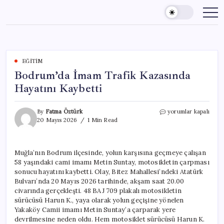
Skip
to
content
EĞITIM
Bodrum’da İmam Trafik Kazasında
Hayatını Kaybetti
Bodrum’da
By
Fatma Öztürk
yorumlar kapalı
İmam
20 Mayıs 2026
1 Min Read
Trafik
Kazasında
Hayatını
Muğla’nın Bodrum ilçesinde, yolun karşısına geçmeye çalışan
Kaybetti
58 yaşındaki cami imamı Metin Suntay, motosikletin çarpması
için
sonucu hayatını kaybetti. Olay, Bitez Mahallesi’ndeki Atatürk
Bulvarı’nda 20 Mayıs 2026 tarihinde, akşam saat 20.00
civarında gerçekleşti. 48 BAJ 709 plakalı motosikletin
sürücüsü Harun K., yaya olarak yolun geçişine yönelen
Yakaköy Camii imamı Metin Suntay’a çarparak yere
devrilmesine neden oldu. Hem motosiklet sürücüsü Harun K.