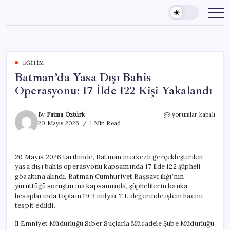
Skip
to
content
EĞITIM
Batman’da Yasa Dışı Bahis
Operasyonu: 17 İlde 122 Kişi Yakalandı
Batman’da
By
Fatma Öztürk
yorumlar kapalı
Yasa
20 Mayıs 2026
1 Min Read
Dışı
Bahis
Operasyonu:
20 Mayıs 2026 tarihinde, Batman merkezli gerçekleştirilen
17
yasa dışı bahis operasyonu kapsamında 17 ilde 122 şüpheli
İlde
122
gözaltına alındı. Batman Cumhuriyet Başsavcılığı’nın
Kişi
yürüttüğü soruşturma kapsamında, şüphelilerin banka
Yakalandı
hesaplarında toplam 19,3 milyar TL değerinde işlem hacmi
için
tespit edildi.
İl Emniyet Müdürlüğü Siber Suçlarla Mücadele Şube Müdürlüğü