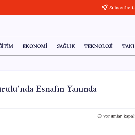
Subscribe t
ĞİTİM
EKONOMİ
SAĞLIK
TEKNOLOJİ
TANI
ulu’nda Esnafın Yanında
Başkan
yorumlar kapal
Kaya,
TESOB
Genel