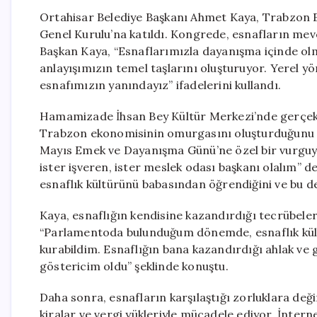
Ortahisar Belediye Başkanı Ahmet Kaya, Trabzon E
Genel Kurulu’na katıldı. Kongrede, esnafların mev
Başkan Kaya, “Esnaflarımızla dayanışma içinde ol
anlayışımızın temel taşlarını oluşturuyor. Yerel 
esnafımızın yanındayız” ifadelerini kullandı.
Hamamizade İhsan Bey Kültür Merkezi’nde gerçekle
Trabzon ekonomisinin omurgasını oluşturduğunu ve
Mayıs Emek ve Dayanışma Günü’ne özel bir vurguy
ister işveren, ister meslek odası başkanı olalım” 
esnaflık kültürünü babasından öğrendiğini ve bu de
Kaya, esnaflığın kendisine kazandırdığı tecrübeleri 
“Parlamentoda bulunduğum dönemde, esnaflık kült
kurabildim. Esnaflığın bana kazandırdığı ahlak ve 
göstericim oldu” şeklinde konuştu.
Daha sonra, esnafların karşılaştığı zorluklara değ
kiralar ve vergi yükleriyle mücadele ediyor. İnterne