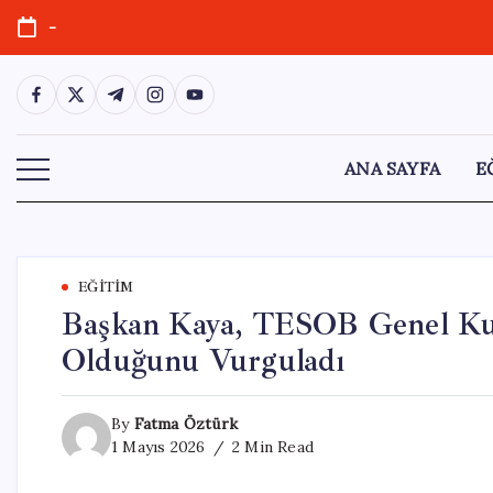
Skip
-
to
content
https://www.facebook.com/
https://twitter.com/
https://t.me/
https://www.instagram.com/
https://youtube.com/
ANA SAYFA
E
EĞITIM
Başkan Kaya, TESOB Genel Kur
Olduğunu Vurguladı
By
Fatma Öztürk
1 Mayıs 2026
2 Min Read