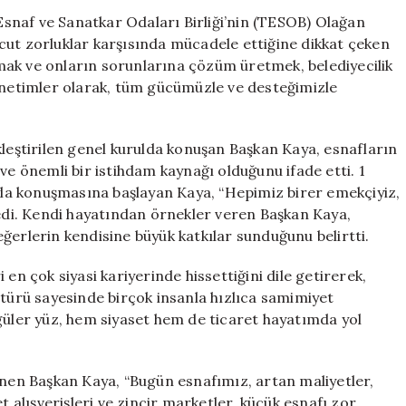
Kurulu’nda
snaf ve Sanatkar Odaları Birliği’nin (TESOB) Olağan
Esnafın
cut zorluklar karşısında mücadele ettiğine dikkat çeken
Yanında
mak ve onların sorunlarına çözüm üretmek, belediyecilik
Olduğunu
yönetimler olarak, tüm gücümüzle ve desteğimizle
Vurguladı
için
ştirilen genel kurulda konuşan Başkan Kaya, esnafların
 önemli bir istihdam kaynağı olduğunu ifade etti. 1
la konuşmasına başlayan Kaya, “Hepimiz birer emekçiyiz,
dedi. Kendi hayatından örnekler veren Başkan Kaya,
ğerlerin kendisine büyük katkılar sunduğunu belirtti.
en çok siyasi kariyerinde hissettiğini dile getirerek,
ürü sayesinde birçok insanla hızlıca samimiyet
güler yüz, hem siyaset hem de ticaret hayatımda yol
inen Başkan Kaya, “Bugün esnafımız, artan maliyetler,
t alışverişleri ve zincir marketler, küçük esnafı zor