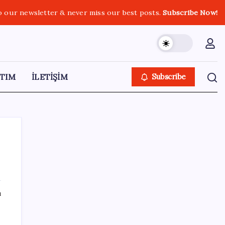
o our newsletter & never miss our best posts.
Subscribe Now!
TIM
İLETİŞİM
Subscribe
SON YAZILAR
ı
Türkiye, Suudi Arabistan ve Pakistan üçlü
savunma anlaşması imzalayacak