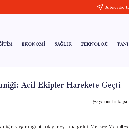
Subscribe t
ĞİTİM
EKONOMİ
SAĞLIK
TEKNOLOJİ
TANI
Paniği: Acil Ekipler Harekete Geçti
Avcılar’da
yorumlar kapal
Doğal
Gaz
Sızıntısı
Paniği:
 paniğin yaşandığı bir olay meydana geldi. Merkez Mahalles