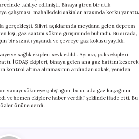
Acil
ürecinde tahliye edilmişti. Binaya giren bir atık
Ekipler
ye çalışması, mahalledeki sakinler arasında korku yarattı
Harekete
Geçti
da gerçekleşti. Silivri açıklarında meydana gelen deprem
için
en kişi, gaz saatini sökme girişiminde bulundu. Bu sırada,
un bir sızıntı yaşandı ve çevreye gaz kokusu yayıldı.
ye ve sağlık ekipleri sevk edildi. Ayrıca, polis ekipleri
pattı. İGDAŞ ekipleri, binaya gelen ana gaz hattını keserek
ının kontrol altına alınmasının ardından sokak, yeniden
ın vanayı sökmeye çalıştığını, bu sırada gaz kaçağının
i ve hemen ekiplere haber verdik,” şeklinde ifade etti. Bu
gözler önüne serdi.