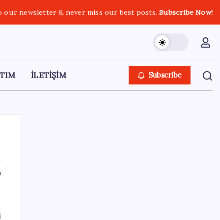
o our newsletter & never miss our best posts.
Subscribe Now!
TIM
İLETİŞİM
Subscribe
ı
SON YAZILAR
Parayla sebze alamayacağız
i