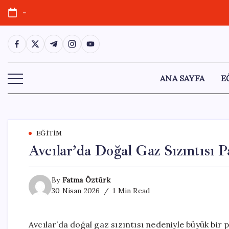
Skip
-
to
content
https://www.facebook.com/
https://twitter.com/
https://t.me/
https://www.instagram.com/
https://youtube.com/
ANA SAYFA
E
EĞITIM
Avcılar’da Doğal Gaz Sızıntısı 
By
Fatma Öztürk
30 Nisan 2026
1 Min Read
Avcılar’da doğal gaz sızıntısı nedeniyle büyük bir