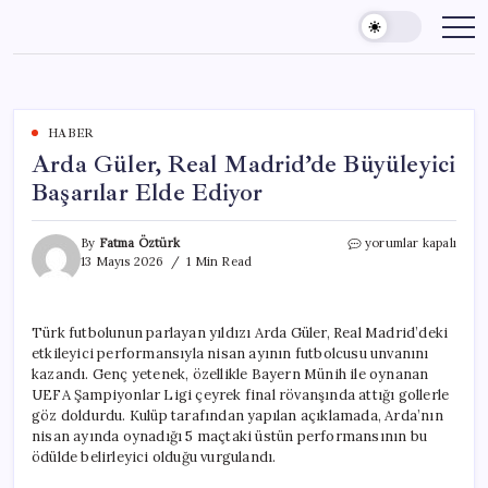
Skip
to
content
HABER
Arda Güler, Real Madrid’de Büyüleyici
Başarılar Elde Ediyor
Arda
By
Fatma Öztürk
yorumlar kapalı
Güler,
13 Mayıs 2026
1 Min Read
Real
Madrid’de
Büyüleyici
Türk futbolunun parlayan yıldızı Arda Güler, Real Madrid’deki
Başarılar
etkileyici performansıyla nisan ayının futbolcusu unvanını
Elde
Ediyor
kazandı. Genç yetenek, özellikle Bayern Münih ile oynanan
için
UEFA Şampiyonlar Ligi çeyrek final rövanşında attığı gollerle
göz doldurdu. Kulüp tarafından yapılan açıklamada, Arda’nın
nisan ayında oynadığı 5 maçtaki üstün performansının bu
ödülde belirleyici olduğu vurgulandı.