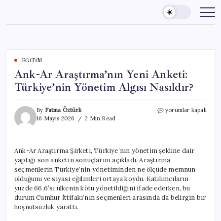
Skip
to
content
EĞITIM
Ank-Ar Araştırma’nın Yeni Anketi:
Türkiye’nin Yönetim Algısı Nasıldır?
Ank-
By
Fatma Öztürk
yorumlar kapalı
Ar
16 Mayıs 2026
2 Min Read
Araştırma’nın
Yeni
Anketi:
Ank-Ar Araştırma Şirketi, Türkiye’nin yönetim şekline dair
Türkiye’nin
yaptığı son anketin sonuçlarını açıkladı. Araştırma,
Yönetim
Algısı
seçmenlerin Türkiye’nin yönetiminden ne ölçüde memnun
Nasıldır?
olduğunu ve siyasi eğilimleri ortaya koydu. Katılımcıların
için
yüzde 66,6’sı ülkenin kötü yönetildiğini ifade ederken, bu
durum Cumhur İttifakı’nın seçmenleri arasında da belirgin bir
hoşnutsuzluk yarattı.