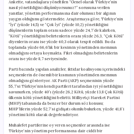
Ankette, vatandaşlara yöneltilen “Genel olarak Türkiye’nin
nasıl yönetildiğini düşünüyorsunuz?” sorusuna verilen
yanıtlar, yönetim performansına dair olumsuz bir algının
yaygın olduğunu göstermekte. Araştırmaya göre, Türkiye’nin
“İyi” (yüzde 14,5) ve “Çok İyi” (yüzde 10,2) yönetildiğini
düşünenlerin toplam oranı sadece yüzde 24,7’de kalırken,
“Kötü” yönetildiğini belirtenlerin oranı yüzde 26,3, “Çok Kötü”
diyenlerin oranı ise yüzde 40,3 olarak tespit edildi. Bu da
toplamda yüzde 66,6’lık bir kesimin yönetimden memnun
olmadığını ortaya koymakta. Fikri olmadığını belirtenlerin
oranı ise yüzde 8,7 seviyesinde.
Parti bazında yapılan analizler, iktidar koalisyonu içerisindeki
seçmenlerin de önemli bir kısmının yönetimden memnun
olmadığını gösteriyor. AK Parti (AKP) seçmeninin yüzde
55,7’si Türkiye’nin kendi partileri tarafından iyi yönetildiğini
savunurken, yüzde 40’ı (yüzde 26,2 Kötü, yüzde 13,8 Çok Kötü)
ülkenin kötü yönetildiğini belirtti. Milliyetçi Hareket Partisi
(MHP) tabanında da benzer bir durum söz konusu;
MHP’lilerin yüzde 52,7’si gidişatı olumlu bulurken, yüzde 41,8’i
yönetimi kötü olarak değerlendiriyor.
Muhalefet partilerine oy veren seçmenler arasında ise
Türkiye’nin yönetim performansına dair ciddi bir