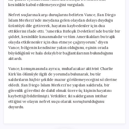
Tepki
kesinlikle kabul edilemeyeceğini vurguladı.
Gösterdi
için
Nefret suçlarına karşı duruşlarını belirten Vance, San Diego
İslam Merkezi’nde meydana gelen olaydan dolayı duyduğu
üzüntüyü dile getirerek, hayatını kaybedenler için dua
ettiklerini ifade etti. “Amerika Birleşik Devletleri’nde bu tür bir
şiddet, kesinlikle kınanmalıdır ve tüm Amerikalıları bu trajik
olayda etkilenenler için dua etmeye çağırıyorum.” diyen
Vance, bölgenin kendisine yakın olduğunu, eşinin orada
büyüdüğünü ve hala dolaylı bir bağlantılarının bulunduğunu
aktardı.
Vance, konuşmasında ayrıca, muhafazakar aktivist Charlie
Kirk’ün ölümüyle ilgili de yorumda bulunarak, bu tür
saldırıların hiçbir şekilde mazur görülemeyeceğini sözlerine
ekledi. San Diego İslam Merkezi’ne yapılan saldırıda, bir
güvenlik görevlisi de dahil olmak üzere üç kişinin hayatını
kaybettiği bildirilmişti. Yetkililer, iki saldırganın intihar
ettiğini ve olayın nefret suçu olarak soruşturulduğunu
duyurdu.