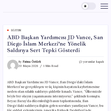
Skip
to
content
EĞITIM
ABD Başkan Yardımcısı JD Vance, San
Diego İslam Merkezi’ne Yönelik
Saldırıya Sert Tepki Gösterdi
ABD
By
Fatma Öztürk
yorumlar kapalı
Başkan
20 Mayıs 2026
1 Min Read
Yardımcısı
JD
Vance,
ABD Başkan Yardımcısı JD Vance, San Diego’daki İslam
San
Merkezi’ne gerçekleşen ve üç kişinin hayatını kaybetmesine
Diego
İslam
neden olan silahlı saldırıyı şiddetle kınadı. Vance, “Ülkemizde
Merkezi’ne
böyle bir olayın yaşanmasını istemiyoruz.” şeklinde konuştu.
Yönelik
Beyaz Saray’da düzenlediği basın toplantısında, San
Saldırıya
Diego’daki saldırıya ilişkin gelen soruları yanıtlayan Vance, bu
Sert
tür şiddet eylemlerinin Amerika Birleşik Devletleri’nde