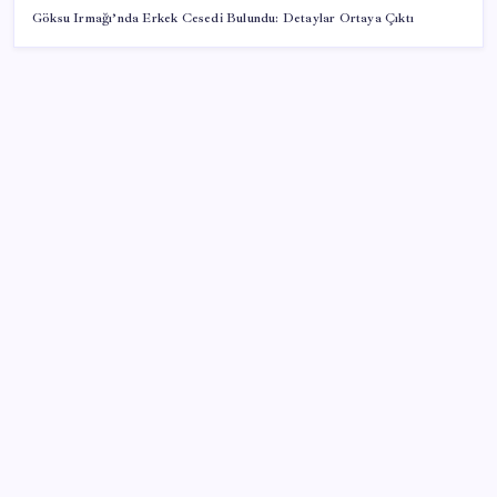
Göksu Irmağı’nda Erkek Cesedi Bulundu: Detaylar Ortaya Çıktı
SON YAZILAR
Bir sigara grubuna daha zam geldi: En yüksek fiyat
130 TL oldu
Akaryakıtta tabela değişiyor: Benzinde indirim yolda
Şehrin CHP’de kalan tek belediye başkanıydı: İstifa
ettiğini duyurdu
9 milyon abonenin faturası kasım ayında ikiye
katlanacak