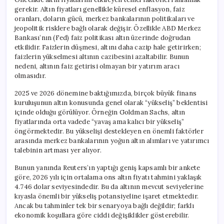
gerekir. Altın fiyatları genellikle küresel enflasyon, faiz
oranları, doların gücü, merkez bankalarının politikaları ve
jeopolitik risklere bağlı olarak değişir. Özellikle ABD Merkez
Bankası’nın (Fed) faiz politikası altın üzerinde doğrudan
etkilidir. Faizlerin düşmesi, altını daha cazip hale getirirken;
faizlerin yükselmesi altının cazibesini azaltabilir. Bunun
nedeni, altının faiz getirisi olmayan bir yatırım aracı
olmasıdır.
2025 ve 2026 dönemine baktığımızda, birçok büyük finans
kuruluşunun altın konusunda genel olarak “yükseliş” beklentisi
içinde olduğu görülüyor. Örneğin Goldman Sachs, altın
fiyatlarında orta vadede “yavaş ama kalıcı bir yükseliş”
öngörmektedir. Bu yükselişi destekleyen en önemli faktörler
arasında merkez bankalarının yoğun altın alımları ve yatırımcı
talebinin artması yer alıyor.
Bunun yanında Reuters’ın yaptığı geniş kapsamlı bir ankete
göre, 2026 yılı için ortalama ons altın fiyatı tahmini yaklaşık
4.746 dolar seviyesindedir. Bu da altının mevcut seviyelerine
kıyasla önemli bir yükseliş potansiyeline işaret etmektedir.
Ancak bu tahminler tek bir senaryoya bağlı değildir; farklı
ekonomik koşullara göre ciddi değişiklikler gösterebilir.