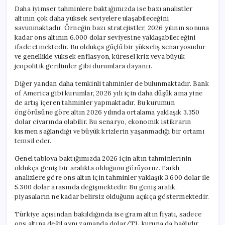
Daha iyimser tahminlere baktığımızda ise bazı analistler
altının çok daha yüksek seviyelere ulaşabileceğini
savunmaktadır. Örneğin bazı stratejistler, 2026 yılının sonuna
kadar ons altının 6.000 dolar seviyesine yaklaşabileceğini
ifade etmektedir. Bu oldukça güçlü bir yükseliş senaryosudur
ve genellikle yüksek enflasyon, küresel kriz veya büyük
jeopolitik gerilimler gibi durumlara dayanır.
Diğer yandan daha temkinli tahminler de bulunmaktadır. Bank
of America gibi kurumlar, 2026 yılı için daha düşük ama yine
de artış içeren tahminler yapmaktadır. Bu kurumun
öngörüsüne göre altın 2026 yılında ortalama yaklaşık 3.350
dolar civarında olabilir. Bu senaryo, ekonomik istikrarın
kısmen sağlandığı ve büyük krizlerin yaşanmadığı bir ortamı
temsil eder.
Genel tabloya baktığımızda 2026 için altın tahminlerinin
oldukça geniş bir aralıkta olduğunu görüyoruz. Farklı
analizlere göre ons altın için tahminler yaklaşık 3.600 dolar ile
5.300 dolar arasında değişmektedir. Bu geniş aralık,
piyasaların ne kadar belirsiz olduğunu açıkça göstermektedir.
Türkiye açısından bakıldığında ise gram altın fiyatı, sadece
ons altına değil aynı zamanda dolar/TL kuruna da bağlıdır.