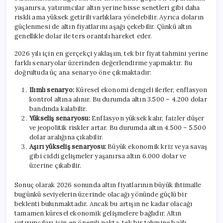
yaşanırsa, yatırımcılar altın yerine hisse senetleri gibi daha
riskli ama yüksek getirili varlıklara yönelebilir. Ayrıca doların
güçlenmesi de altın fiyatlarını aşağı çekebilir. Çünkü altın
genellikle dolar ile ters orantılı hareket eder.
2026 yılı için en gerçekçi yaklaşım, tek bir fiyat tahmini yerine
farklı senaryolar üzerinden değerlendirme yapmaktır. Bu
doğrultuda üç ana senaryo öne çıkmaktadır:
Ilımlı senaryo:
Küresel ekonomi dengeli ilerler, enflasyon
kontrol altına alınır. Bu durumda altın 3.500 – 4.200 dolar
bandında kalabilir.
Yükseliş senaryosu:
Enflasyon yüksek kalır, faizler düşer
ve jeopolitik riskler artar. Bu durumda altın 4.500 – 5.500
dolar aralığına çıkabilir.
Aşırı yükseliş senaryosu:
Büyük ekonomik kriz veya savaş
gibi ciddi gelişmeler yaşanırsa altın 6.000 dolar ve
üzerine çıkabilir.
Sonuç olarak 2026 sonunda altın fiyatlarının büyük ihtimalle
bugünkü seviyelerin üzerinde olacağı yönünde güçlü bir
beklenti bulunmaktadır. Ancak bu artışın ne kadar olacağı
tamamen küresel ekonomik gelişmelere bağlıdır. Altın
yatırımcıları için en önemli nokta, tek bir tahmine bağlı