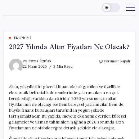
Skip
to
content
EKONOMI
2027 Yılında Altın Fiyatları Ne Olacak?
2027
By
Fatma Öztürk
yorumlar kapalı
Yılında
22 Nisan 2026
3 Min Read
Altın
Fiyatları
Ne
Altın, yüzyıllardır güvenli liman olarak görülen ve özellikle
Olacak?
ekonomik belirsizlik dönemlerinde yatırımcıların en çok
için
tercih ettiği varlıklardan biridir. 2026 yılı sonu için altın
fiyatlarının ne olacağı ise hem bireysel yatırımcılar hem de
büyük finans kuruluşları tarafından yoğun şekilde
tartışılmaktadır. Bu yazıda, mevcut ekonomik veriler, küresel
gelişmeler ve uzman tahminleri ışığında 2026 sonunda altın
fiyatlarının ne olabileceğini detaylı şekilde ele alacağız.
Öncelikle altın fiyatlarını etkileyen temel faktörleri anlamak