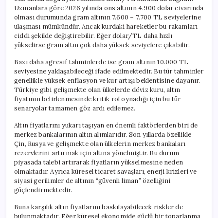
Uzmanlara göre 2026 yılında ons altının 4.900 dolar civarında
olması durumunda gram altının 7.600 – 7.700 TL seviyelerine
ulaşması mümkündür. Ancak kurdaki hareketler bu rakamları
ciddi şekilde değiştirebilir. Eğer dolar/TL daha hızlı
yükselirse gram altın çok daha yüksek seviyelere çıkabilir.
Bazı daha agresif tahminlerde ise gram altının 10.000 TL
seviyesine yaklaşabileceği ifade edilmektedir. Bu tür tahminler
genellikle yüksek enflasyon ve kur artışı beklentisine dayanır.
Türkiye gibi gelişmekte olan ülkelerde döviz kuru, altın
fiyatının belirlenmesinde kritik rol oynadığı için bu tür
senaryolar tamamen göz ardı edilemez.
Altın fiyatlarını yukarı taşıyan en önemli faktörlerden biri de
merkez bankalarının altın alımlarıdır. Son yıllarda özellikle
Çin, Rusya ve gelişmekte olan ülkelerin merkez bankaları
rezervlerini artırmak için altına yönelmiştir. Bu durum
piyasada talebi artırarak fiyatların yükselmesine neden
olmaktadır. Ayrıca küresel ticaret savaşları, enerji krizleri ve
siyasi gerilimler de altının “güvenli liman” özelliğini
güçlendirmektedir.
Buna karşılık altın fiyatlarını baskılayabilecek riskler de
bulunmaktadır. Eğer küresel ekonomide güçlü bir toparlanma